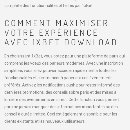
complète des fonctionnalités offertes par 1xBet.
COMMENT MAXIMISER
VOTRE EXPÉRIENCE
AVEC 1XBET DOWNLOAD
En choisissant 1xBet, vous optez pour une plateforme de paris qui
comprend les voeux des parieurs modernes. Avec une inscription
simplifiée, vous allez pouvoir accéder rapidement à toutes les
fonctionnalités et commencer à parier sur ces événements
préférés. Activez les notifications push pour rester informé des
dernières promotions, des conseils sobre paris et des mises à
lumière des événements en direct. Cette fonction vous permet
para ne jamais manquer des informations importantes ou des
conseil à durée limitée. Ceci est également disponible pour les
clients existants et les nouveaux utilisateurs.