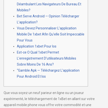
Déambulant Les Navigateurs De Bureau Et
Mobiles?
Bet Serve Android — Opinion Télécharger
L’application?
Vous Devez Personnaliser L’application
Mobile De 1xbet Afin Qu’elle Soit Impeccable
Pour Vous
Application 1xbet Pour Ios
Est-ce O Qual 1xbet Permet
L’enregistrement D’utilisateurs Mobiles
Sobre Moins De 16 Ans?
“Gamble Apk — Téléchargez L’application
Pour Android Et Ios
Que vous soyez un neuf parieur en ligne ou un joueur
expérimenté, le téléchargement de 1xBet en allant sur votre
appareil mobile phone vous offre votre commodité et une