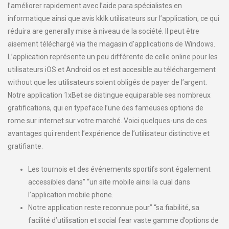
l’améliorer rapidement avec l’aide para spécialistes en
informatique ainsi que avis kklk utilisateurs sur l’application, ce qui
réduira are generally mise à niveau de la société. Il peut être
aisement téléchargé via the magasin d’applications de Windows.
L’application représente un peu différente de celle online pour les
utilisateurs iOS et Android os et est accesible au téléchargement
without que les utilisateurs soient obligés de payer de l’argent.
Notre application 1xBet se distingue equiparable ses nombreux
gratifications, qui en typeface l’une des fameuses options de
rome sur internet sur votre marché. Voici quelques-uns de ces
avantages qui rendent l’expérience de l’utilisateur distinctive et
gratifiante.
Les tournois et des événements sportifs sont également
accessibles dans” “un site mobile ainsi la cual dans
l’application mobile phone.
Notre application reste reconnue pour” “sa fiabilité, sa
facilité d’utilisation et social fear vaste gamme d’options de