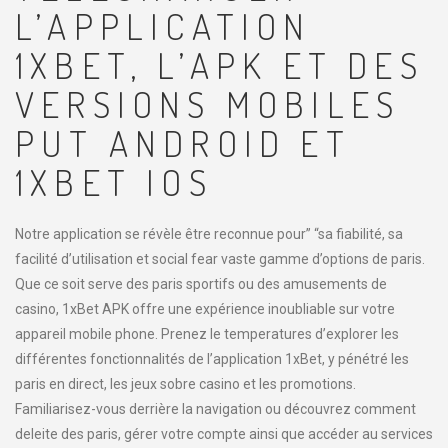
L’APPLICATION
1XBET, L’APK ET DES
VERSIONS MOBILES
PUT ANDROID ET
1XBET IOS
Notre application se révèle être reconnue pour” “sa fiabilité, sa
facilité d’utilisation et social fear vaste gamme d’options de paris.
Que ce soit serve des paris sportifs ou des amusements de
casino, 1xBet APK offre une expérience inoubliable sur votre
appareil mobile phone. Prenez le temperatures d’explorer les
différentes fonctionnalités de l’application 1xBet, y pénétré les
paris en direct, les jeux sobre casino et les promotions.
Familiarisez-vous derrière la navigation ou découvrez comment
deleite des paris, gérer votre compte ainsi que accéder au services