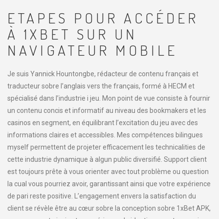
ETAPES POUR ACCÉDER
À 1XBET SUR UN
NAVIGATEUR MOBILE
Je suis Yannick Hountongbe, rédacteur de contenu français et
traducteur sobre l’anglais vers the français, formé à HECM et
spécialisé dans l’industrie i jeu. Mon point de vue consiste à fournir
un contenu concis et informatif au niveau des bookmakers et les
casinos en segment, en équilibrant l’excitation du jeu avec des
informations claires et accessibles. Mes compétences bilingues
myself permettent de projeter efficacement les technicalities de
cette industrie dynamique à algun public diversifié. Support client
est toujours prête à vous orienter avec tout problème ou question
la cual vous pourriez avoir, garantissant ainsi que votre expérience
de pari reste positive. L’engagement envers la satisfaction du
client se révèle être au cœur sobre la conception sobre 1xBet APK,