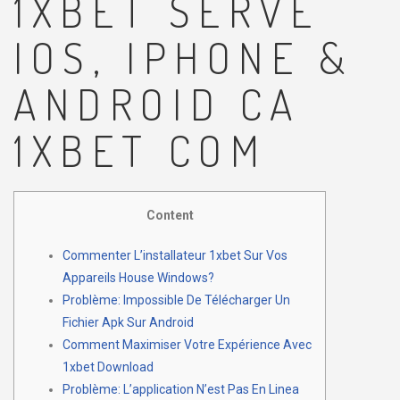
1XBET SERVE
IOS, IPHONE &
ANDROID CA
1XBET COM
Content
Commenter L’installateur 1xbet Sur Vos
Appareils House Windows?
Problème: Impossible De Télécharger Un
Fichier Apk Sur Android
Comment Maximiser Votre Expérience Avec
1xbet Download
Problème: L’application N’est Pas En Linea