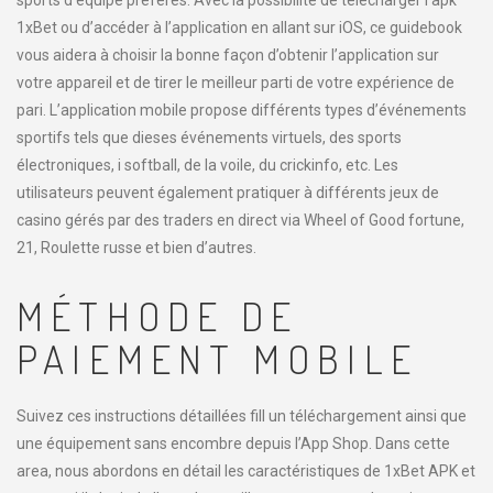
sports d’équipe préférés. Avec la possibilité de télécharger l’apk
1xBet ou d’accéder à l’application en allant sur iOS, ce guidebook
vous aidera à choisir la bonne façon d’obtenir l’application sur
votre appareil et de tirer le meilleur parti de votre expérience de
pari. L’application mobile propose différents types d’événements
sportifs tels que dieses événements virtuels, des sports
électroniques, i softball, de la voile, du crickinfo, etc. Les
utilisateurs peuvent également pratiquer à différents jeux de
casino gérés par des traders en direct via Wheel of Good fortune,
21, Roulette russe et bien d’autres.
MÉTHODE DE
PAIEMENT MOBILE
Suivez ces instructions détaillées fill un téléchargement ainsi que
une équipement sans encombre depuis l’App Shop. Dans cette
area, nous abordons en détail les caractéristiques de 1xBet APK et