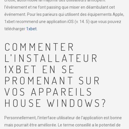
chose, automobile la majorité des utilisateurs anticipent
l’événement et ne font passing que miser en déambulant cet
événement. Pour les parieurs qui utilisent des équipements Apple,
1xbet recommend une application iOS (v. 14. 5) que vous pouvez
télécharger
1xbet
.
COMMENTER
L’INSTALLATEUR
1XBET EN SE
PROMENANT SUR
VOS APPAREILS
HOUSE WINDOWS?
Personnellement, l’interface utilisateur de l’application est bonne
mais pourrait être améliorée. Le terme conseillé a le potentiel de