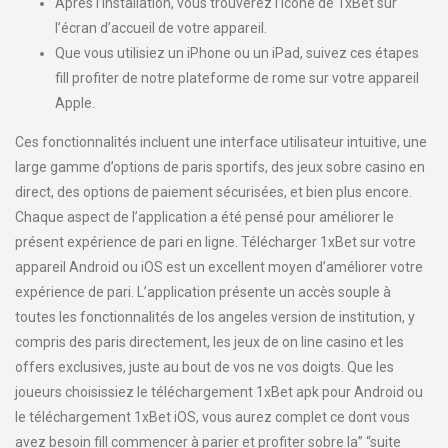
Après l’installation, vous trouverez l’icône de 1xBet sur
l’écran d’accueil de votre appareil.
Que vous utilisiez un iPhone ou un iPad, suivez ces étapes
fill profiter de notre plateforme de rome sur votre appareil
Apple.
Ces fonctionnalités incluent une interface utilisateur intuitive, une
large gamme d’options de paris sportifs, des jeux sobre casino en
direct, des options de paiement sécurisées, et bien plus encore.
Chaque aspect de l’application a été pensé pour améliorer le
présent expérience de pari en ligne. Télécharger 1xBet sur votre
appareil Android ou iOS est un excellent moyen d’améliorer votre
expérience de pari. L’application présente un accès souple à
toutes les fonctionnalités de los angeles version de institution, y
compris des paris directement, les jeux de on line casino et les
offers exclusives, juste au bout de vos ne vos doigts. Que les
joueurs choisissiez le téléchargement 1xBet apk pour Android ou
le téléchargement 1xBet iOS, vous aurez complet ce dont vous
avez besoin fill commencer à parier et profiter sobre la” “suite