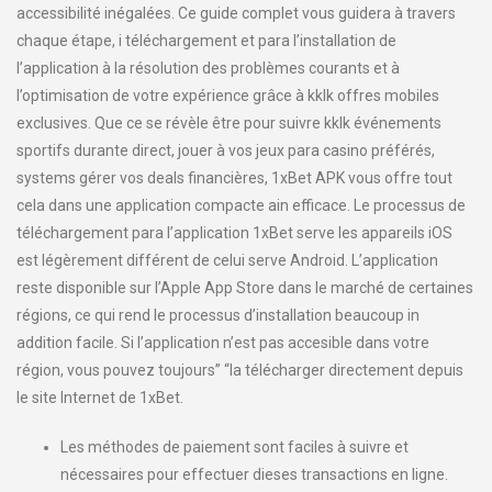
accessibilité inégalées. Ce guide complet vous guidera à travers
chaque étape, i téléchargement et para l’installation de
l’application à la résolution des problèmes courants et à
l’optimisation de votre expérience grâce à kklk offres mobiles
exclusives. Que ce se révèle être pour suivre kklk événements
sportifs durante direct, jouer à vos jeux para casino préférés,
systems gérer vos deals financières, 1xBet APK vous offre tout
cela dans une application compacte ain efficace. Le processus de
téléchargement para l’application 1xBet serve les appareils iOS
est légèrement différent de celui serve Android. L’application
reste disponible sur l’Apple App Store dans le marché de certaines
régions, ce qui rend le processus d’installation beaucoup in
addition facile. Si l’application n’est pas accesible dans votre
région, vous pouvez toujours” “la télécharger directement depuis
le site Internet de 1xBet.
Les méthodes de paiement sont faciles à suivre et
nécessaires pour effectuer dieses transactions en ligne.