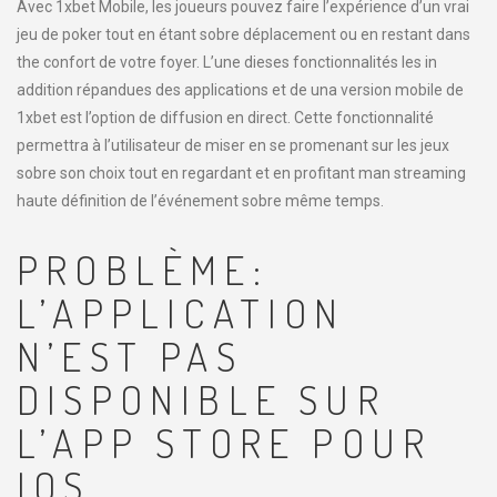
Avec 1xbet Mobile, les joueurs pouvez faire l’expérience d’un vrai
jeu de poker tout en étant sobre déplacement ou en restant dans
the confort de votre foyer. L’une dieses fonctionnalités les in
addition répandues des applications et de una version mobile de
1xbet est l’option de diffusion en direct. Cette fonctionnalité
permettra à l’utilisateur de miser en se promenant sur les jeux
sobre son choix tout en regardant et en profitant man streaming
haute définition de l’événement sobre même temps.
PROBLÈME:
L’APPLICATION
N’EST PAS
DISPONIBLE SUR
L’APP STORE POUR
IOS