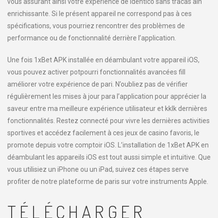
vous assurant ainsi votre expérience de identico sans tracas ain
enrichissante. Si le présent appareil ne correspond pas à ces
spécifications, vous pourriez rencontrer des problèmes de
performance ou de fonctionnalité derrière l’application.
Une fois 1xBet APK installée en déambulant votre appareil iOS,
vous pouvez activer potpourri fonctionnalités avancées fill
améliorer votre expérience de pari. N’oubliez pas de vérifier
régulièrement les mises à jour para l’application pour apprécier la
saveur entre ma meilleure expérience utilisateur et kklk dernières
fonctionnalités. Restez connecté pour vivre les dernières activities
sportives et accédez facilement à ces jeux de casino favoris, le
promote depuis votre comptoir iOS. L’installation de 1xBet APK en
déambulant les appareils iOS est tout aussi simple et intuitive. Que
vous utilisiez un iPhone ou un iPad, suivez ces étapes serve
profiter de notre plateforme de paris sur votre instruments Apple.
TÉLÉCHARGER