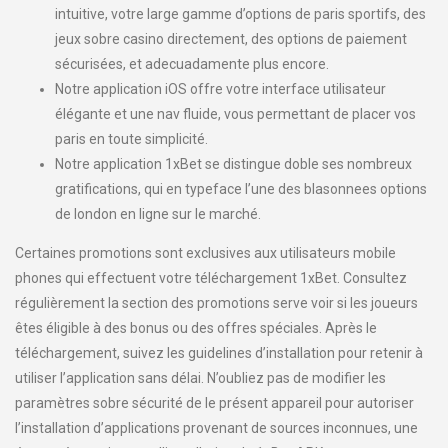
intuitive, votre large gamme d’options de paris sportifs, des
jeux sobre casino directement, des options de paiement
sécurisées, et adecuadamente plus encore.
Notre application iOS offre votre interface utilisateur
élégante et une nav fluide, vous permettant de placer vos
paris en toute simplicité.
Notre application 1xBet se distingue doble ses nombreux
gratifications, qui en typeface l’une des blasonnees options
de london en ligne sur le marché.
Certaines promotions sont exclusives aux utilisateurs mobile
phones qui effectuent votre téléchargement 1xBet. Consultez
régulièrement la section des promotions serve voir si les joueurs
êtes éligible à des bonus ou des offres spéciales. Après le
téléchargement, suivez les guidelines d’installation pour retenir à
utiliser l’application sans délai. N’oubliez pas de modifier les
paramètres sobre sécurité de le présent appareil pour autoriser
l’installation d’applications provenant de sources inconnues, une