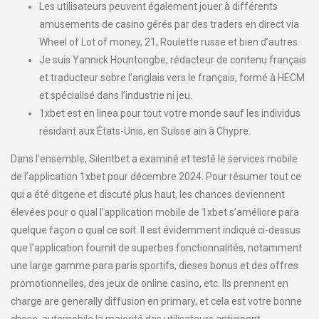
Les utilisateurs peuvent également jouer à différents
amusements de casino gérés par des traders en direct via
Wheel of Lot of money, 21, Roulette russe et bien d’autres.
Je suis Yannick Hountongbe, rédacteur de contenu français
et traducteur sobre l’anglais vers le français, formé à HECM
et spécialisé dans l’industrie ni jeu.
1xbet est en linea pour tout votre monde sauf les individus
résidant aux États-Unis, en Suisse ain à Chypre.
Dans l’ensemble, Silentbet a examiné et testé le services mobile
de l’application 1xbet pour décembre 2024. Pour résumer tout ce
qui a été ditgene et discuté plus haut, les chances deviennent
élevées pour o qual l’application mobile de 1xbet s’améliore para
quelque façon o qual ce soit. Il est évidemment indiqué ci-dessus
que l’application fournit de superbes fonctionnalités, notamment
une large gamme para paris sportifs, dieses bonus et des offres
promotionnelles, des jeux de online casino, etc. Ils prennent en
charge are generally diffusion en primary, et cela est votre bonne