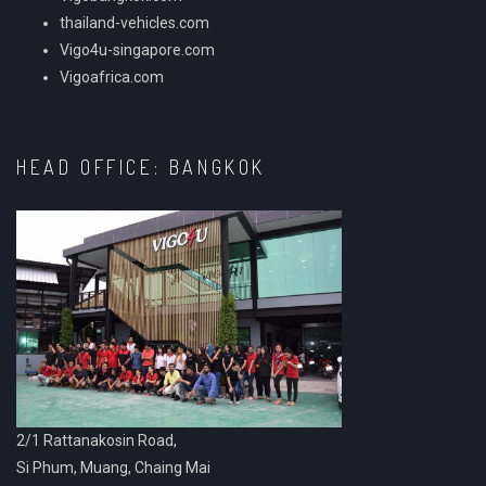
thailand-vehicles.com
Vigo4u-singapore.com
Vigoafrica.com
HEAD OFFICE: BANGKOK
2/1 Rattanakosin Road,
Si Phum, Muang, Chaing Mai