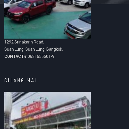
1292 Srinakarin Road.
Suan Lung, Suan Lung, Bangkok.
CONTACT#
0631655501-9
CHIANG MAI