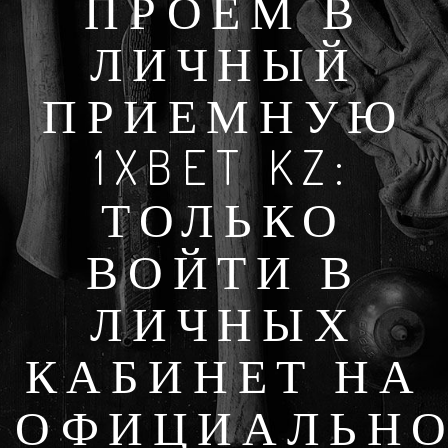
ПРОЕМ В
ЛИЧНЫЙ
ПРИЕМНУЮ
1XBET KZ:
ТОЛЬКО
ВОЙТИ В
ЛИЧНЫХ
КАБИНЕТ НА
ОФИЦИАЛЬН