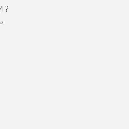
M?
iz.