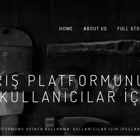
HOME
ABOUT US
FULL STO
IRIŞ PLATFORMUN
KULLANICILAR İÇ
ATFORMUNU USTACA KULLANMA: KULLANICILAR İÇIN İPUÇLAR