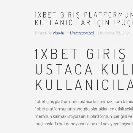
1XBET GIRIŞ PLATFORM
KULLANICILAR İÇIN İPUÇ
Posted By
vigo4u
in
Uncategorized
December 29, 2024
1XBET GIRI
USTACA KUL
KULLANICILA
1xbet giriş platformunu ustaca kullanmak, tüm bahis v
1xbet platformunun sunduğu olanakları en etkili şekil
memnun kalmak istiyorsanız, platformun içeriğini ve iş
ipuçlarıyla 1xbet deneyiminizi bir üst seviyeye taşıyabi