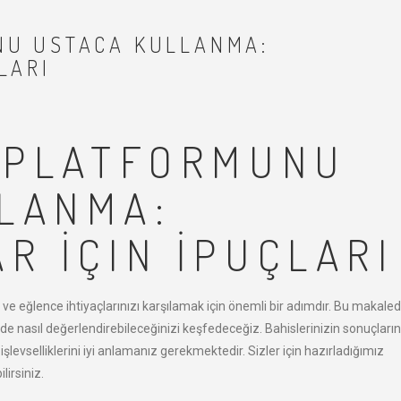
UNU USTACA KULLANMA:
LARI
Ş PLATFORMUNU
LANMA:
R İÇIN İPUÇLARI
e eğlence ihtiyaçlarınızı karşılamak için önemli bir adımdır. Bu makaled
de nasıl değerlendirebileceğinizi keşfedeceğiz. Bahislerinizin sonuçları
levselliklerini iyi anlamanız gerekmektedir. Sizler için hazırladığımız
lirsiniz.