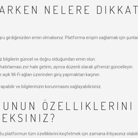
PARKEN NELERE DIKKA
doğru girdiğinizden emin olmalısınız. Platforma erişim sağlamak için şunla
ız bilgilerin güncel ve doğru olduğundan emin olun.
atırlaması zor hale getirin, ayrıca düzenli olarak şifrenizi güncelleyin.
açık Wi-Fi ağları üzerinden giriş yapmaktan kaçının.
abilir ve bilgilerinizin korunmasını sağlayabilirsiniz.
MUNUN ÖZELLIKLERINI
EKSINIZ?
 Bu platformun tüm özelliklerini keşfetmek için zamana ihtiyacınız olabilir