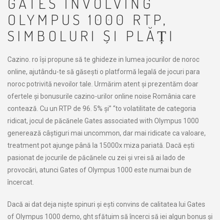
GATES INVOLVING
OLYMPUS 1000 RTP,
SIMBOLURI ȘI PLĂȚI
Cazino. ro își propune să te ghideze in lumea jocurilor de noroc
online, ajutându-te să găsești o platformă legală de jocuri para
noroc potrivită nevoilor tale. Urmărim atent și prezentăm doar
ofertele și bonusurile cazino-urilor online noise România care
contează. Cu un RTP de 96. 5% și” “to volatilitate de categoria
ridicat, jocul de păcănele Gates associated with Olympus 1000
generează câștiguri mai uncommon, dar mai ridicate ca valoare,
treatment pot ajunge până la 15000x miza pariată. Dacă ești
pasionat de jocurile de păcănele cu zei și vrei să ai lado de
provocări, atunci Gates of Olympus 1000 este numai bun de
încercat.
Dacă ai dat deja niște spinuri și ești convins de calitatea lui Gates
of Olympus 1000 demo, ght sfătuim să încerci să iei algun bonus și