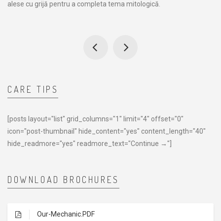
alese cu grijă pentru a completa tema mitologică.
CARE TIPS
[posts layout="list" grid_columns="1" limit="4" offset="0"
icon="post-thumbnail" hide_content="yes" content_length="40"
hide_readmore="yes" readmore_text="Continue →"]
DOWNLOAD BROCHURES
Our-Mechanic.PDF