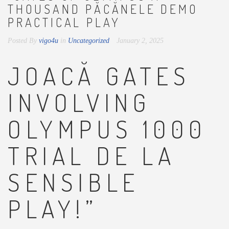
THOUSAND PĂCĂNELE DEMO
PRACTICAL PLAY
Posted By
vigo4u
in
Uncategorized
January 2, 2025
JOACĂ GATES
INVOLVING
OLYMPUS 1000
TRIAL DE LA
SENSIBLE
PLAY!”