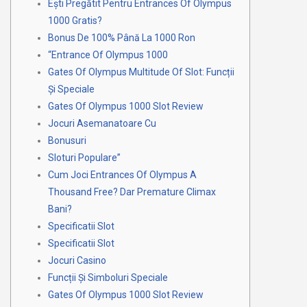
Ești Pregătit Pentru Entrances Of Olympus
1000 Gratis?
Bonus De 100% Până La 1000 Ron
“Entrance Of Olympus 1000
Gates Of Olympus Multitude Of Slot: Funcții
Și Speciale
Gates Of Olympus 1000 Slot Review
Jocuri Asemanatoare Cu
Bonusuri
Sloturi Populare”
Cum Joci Entrances Of Olympus A
Thousand Free? Dar Premature Climax
Bani?
Specificatii Slot
Specificatii Slot
Jocuri Casino
Funcții Și Simboluri Speciale
Gates Of Olympus 1000 Slot Review