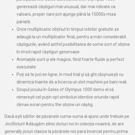
generează câștiguri mai unusual, dar mai ridicate ca
valoare, proper care pot ajunge până la 15000x miza
pariată.
Orice multiplicator obținut în timpul rotirilor gratuite ze
adaugă la un multiplicator final, pentru a mări considerabil
câștigurile, având astfel posibilitatea de some sort of obține
în imod rapid câștiguri generoase.
Animațiile sunt și ele magice, fiind foarte fluide și perfect
executate.
Poți să te joci en ligne, în mod trial și să ght obișnuiești cu
dinamica înainte de a încerca un slot machine pe bani reali.
Scopul jocului în Gates of Olympus 1000 demo el să
nimerești cel puțin opt simboluri identice oriunde rapid
climax ecran pentru the obține un câștig.
Dacă ești iubitor de păcănele cuma-cuma ai ajuns unde trebuie pe
JocSloturi! Adăugăm zilnic sloturi noi în colecția noastră, de are
generally jocuri clasice la păcănele noi para încercat pentru prima