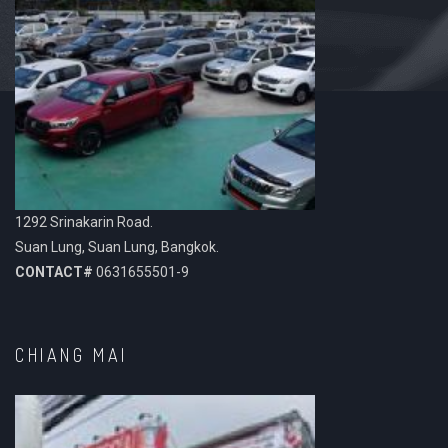
1292 Srinakarin Road.
Suan Lung, Suan Lung, Bangkok.
CONTACT#
0631655501-9
CHIANG MAI