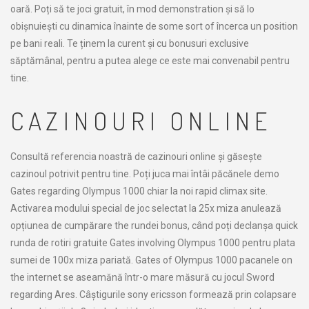
oară. Poți să te joci gratuit, în mod demonstration și să lo
obișnuiești cu dinamica înainte de some sort of încerca un position
pe bani reali. Te ținem la curent și cu bonusuri exclusive
săptămânal, pentru a putea alege ce este mai convenabil pentru
tine.
CAZINOURI ONLINE
Consultă referencia noastră de cazinouri online și găsește
cazinoul potrivit pentru tine. Poți juca mai întâi păcănele demo
Gates regarding Olympus 1000 chiar la noi rapid climax site.
Activarea modului special de joc selectat la 25x miza anulează
opțiunea de cumpărare the rundei bonus, când poți declanșa quick
runda de rotiri gratuite Gates involving Olympus 1000 pentru plata
sumei de 100x miza pariată. Gates of Olympus 1000 pacanele on
the internet se aseamănă într-o mare măsură cu jocul Sword
regarding Ares. Câștigurile sony ericsson formează prin colapsare