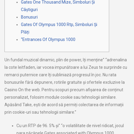
Gates One Thousand Mize, Simboluri Și
Câștiguri
Bonusuri
Gates Of Olympus 1000 Rtp, Simboluri Și
Plăți
“Entrances Of Olympus 1000
Un fundal muzical dinamic, plin de power, îți menține” “adrenalina
la cote leitfaden, iar vocea impunătoare a lui Zeus te surprinde cu
remarci puternice care îți subliniază progresul în joc. Nu rata
bonusurile fără depunere, rotirile gratuite și ofertele excluzive la
Casino On the web. Pentru scopuri precum afișarea de conținut
personalizat, folosim module cookie sau tehnologii similare.
Apăsând Take, ești de acord să permiți colectarea de informații
prin cookie-uri sau tehnologii similare.”
Cu un RTP de 96. 5% și” “o volatilitate de nivel ridicat, jocul
para păcănele Gates associated with Olympus 1000