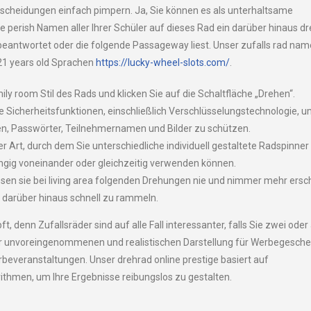
scheidungen einfach pimpern. Ja, Sie können es als unterhaltsame
e perish Namen aller Ihrer Schüler auf dieses Rad ein darüber hinaus d
eantwortet oder die folgende Passageway liest. Unser zufalls rad na
 21 years old Sprachen
https://lucky-wheel-slots.com/
.
ly room Stil des Rads und klicken Sie auf die Schaltfläche „Drehen“.
e Sicherheitsfunktionen, einschließlich Verschlüsselungstechnologie, 
n, Passwörter, Teilnehmernamen und Bilder zu schützen.
ner Art, durch dem Sie unterschiedliche individuell gestaltete Radspinner
ngig voneinander oder gleichzeitig verwenden können.
ssen sie bei living area folgenden Drehungen nie und nimmer mehr ersch
 darüber hinaus schnell zu rammeln.
, denn Zufallsräder sind auf alle Fall interessanter, falls Sie zwei oder
r unvoreingenommenen und realistischen Darstellung für Werbegesch
everanstaltungen. Unser drehrad online prestige basiert auf
hmen, um Ihre Ergebnisse reibungslos zu gestalten.