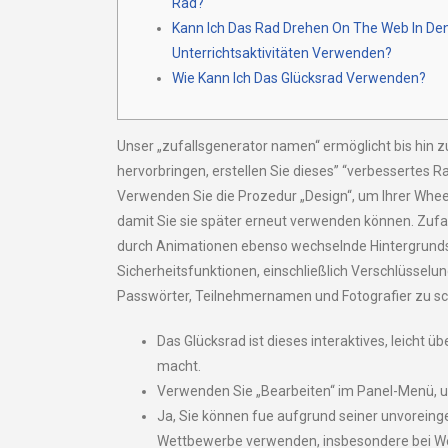
Rad?
Kann Ich Das Rad Drehen On The Web In De
Unterrichtsaktivitäten Verwenden?
Wie Kann Ich Das Glücksrad Verwenden?
Unser „zufallsgenerator namen“ ermöglicht bis hin z
hervorbringen, erstellen Sie dieses” “verbessertes R
Verwenden Sie die Prozedur „Design“, um Ihrer Wheel-
damit Sie sie später erneut verwenden können. Zufa
durch Animationen ebenso wechselnde Hintergrunds
Sicherheitsfunktionen, einschließlich Verschlüssel
Passwörter, Teilnehmernamen und Fotografier zu schüt
Das Glücksrad ist dieses interaktives, leicht
macht.
Verwenden Sie „Bearbeiten“ im Panel-Menü, um
Ja, Sie können fue aufgrund seiner unvorein
Wettbewerbe verwenden, insbesondere bei W