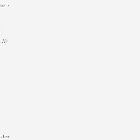
nisse
m
s
. Wir
hstes