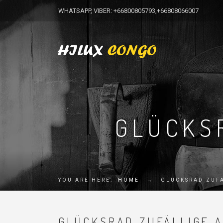
WHATSAPP, VIBER: +66800805793,+66808066007
GLÜCKS
YOU ARE HERE:
HOME
→
GLÜCKSRAD ZUF
GLÜCKSRAD ZUFÄLLIGE 