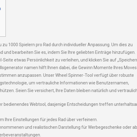
n
u zu 1000 Spielern pro Rad durch individueller Anpassung. Um dies zu
ad und bearbeiten Sie es, indem Sie Ihre geliebten Einträge hinzufügen.
Seite etwas Persönlichkeit zu verleihen, und klicken Sie auf „Speichern
llsgenerator namen hilft Ihnen dabei, die Gewinn Momente Ihres Moves
timmen anzupassen. Unser Wheel Spinner-Tool verfügt über robuste
ungstechnologie, um vertrauliche Informationen wie Benutzernamen,
zen. Seien Sie versichert, Ihre Daten bleiben natürlich und vertraulich
 über bedienendes Webtool, dasjenige Entscheidungen treffen unterhalts
 Ihre Einstellungen für jedes Rad über verfeinern.
genommenen und realistischen Darstellung für Werbegeschenke oder a
erbeveranstaltungen.