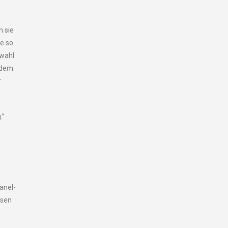
n sie
e so
swahl
indem
r
.”
anel-
osen