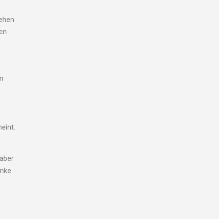
rehen
men
um
eint.
 aber
enke