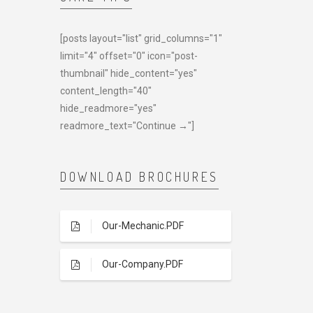
[posts layout="list" grid_columns="1"
limit="4" offset="0" icon="post-
thumbnail" hide_content="yes"
content_length="40"
hide_readmore="yes"
readmore_text="Continue →"]
DOWNLOAD BROCHURES
Our-Mechanic.PDF
Our-Company.PDF