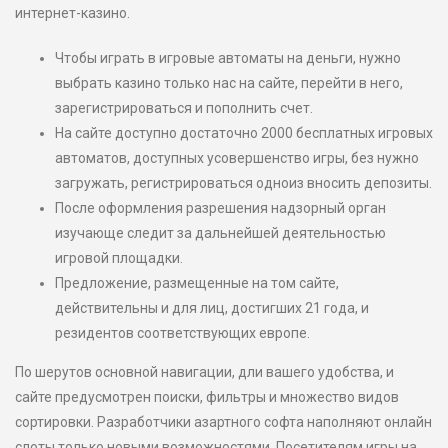
интернет-казино.
Чтобы играть в игровые автоматы на деньги, нужно
выбрать казино только нас на сайте, перейти в него,
зарегистрироваться и пополнить счет.
На сайте доступно достаточно 2000 бесплатных игровых
автоматов, доступных усовершенство игры, без нужно
загружать, регистрироваться одноиз вносить депозиты.
После оформления разрешения надзорный орган
изучающе следит за дальнейшей деятельностью
игровой площадки.
Предложение, размещенные на том сайте,
действительны и для лиц, достигших 21 года, и
резидентов соответствующих европе.
По шерутов основной навигации, дли вашего удобства, и
сайте предусмотрен поиски, фильтры и множество видов
сортировки. Разработчики азартного софта наполняют онлайн
слоты только новыми возможностями. Посетителям игры на