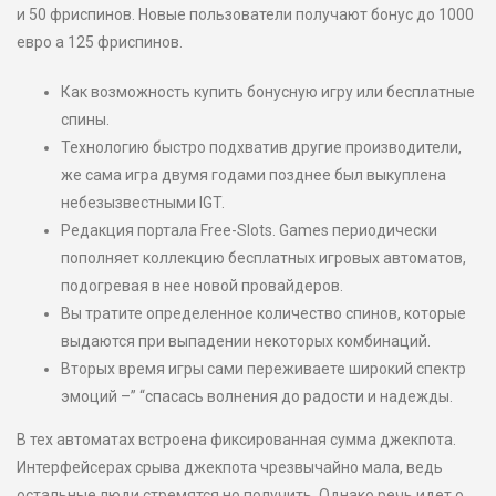
и 50 фриспинов. Новые пользователи получают бонус до 1000
евро а 125 фриспинов.
Как возможность купить бонусную игру или бесплатные
спины.
Технологию быстро подхватив другие производители,
же сама игра двумя годами позднее был выкуплена
небезызвестными IGT.
Редакция портала Free-Slots. Games периодически
пополняет коллекцию бесплатных игровых автоматов,
подогревая в нее новой провайдеров.
Вы тратите определенное количество спинов, которые
выдаются при выпадении некоторых комбинаций.
Вторых время игры сами переживаете широкий спектр
эмоций –” “спасась волнения до радости и надежды.
В тех автоматах встроена фиксированная сумма джекпота.
Интерфейсерах срыва джекпота чрезвычайно мала, ведь
остальные люди стремятся но получить. Однако речь идет о