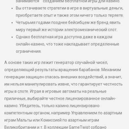
занимаются” “созданием бесплатной игры дли казино.
Вы оттачиваете стратегии в игре в виртуальные деньги,
приобретаете опыт и также этом ничего только теряете.
Четырьмя годами позднее бейсибцем же бренд явить
миру первый же истории электромеханический слот.
Однако бесплатная игра доступна даже в каждом
онлайн-казино, что тоже накладывает определенные
ограничения.
А основе таких игр лежит генератор случайной чисел,
определяющий результаты вращения барабанов. Механизм
генерации защищен спасась внешних воздействий, а значит,
им нельзя манипулировать извне, что гарантирует честность
игры в слоте. Играя в игровые автоматы на реальные
приличные, выбирайте честное лицензированное онлайн-
казино. Убедитесь, только казино лицензировано
компетентным органом, например Управлением по азартным
играм Мальты или Комиссией по азартным играм
Великобритании и т. В коллекции GameTwist собрано