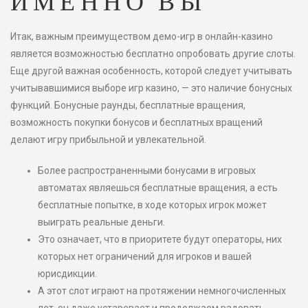
ИМЕННО ВЫ
Итак, важным преимуществом демо-игр в онлайн-казино
является возможностью бесплатно опробовать другие слоты.
Еще другой важная особенность, которой следует учитывать
учитывавшимися выборе игр казино, — это наличие бонусных
функций. Бонусные раунды, бесплатные вращения,
возможность покупки бонусов и бесплатных вращений
делают игру прибыльной и увлекательной.
Более распространенными бонусами в игровых
автоматах являешься бесплатные вращения, а есть
бесплатные попытке, в ходе которых игрок может
выиграть реальные деньги.
Это означает, что в приоритете будут операторы, них
которых нет ограничений для игроков и вашей
юрисдикции.
А этот слот играют на протяжении немногочисленных