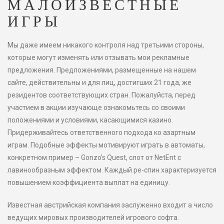
МАЛОИЗВЕСТНЫЕ
ИГРЫ
Мы даже имеем никакого контроля над третьими стороны,
которые могут изменять или отзывать мои рекламные
предложения. Предложениями, размещенные на нашем
сайте, действительны и для лиц, достигших 21 года, же
резидентов соответствующих стран. Пожалуйста, перед
участием в акции изучающе ознакомьтесь со своими
положениями и условиями, касающимися казино.
Придерживайтесь ответственного подхода ко азартным
играм. Подобные эффекты мотивируют играть в автоматы,
конкретном пример – Gonzo’s Quest, слот от NetEnt с
лавинообразным эффектом. Каждый ре-спин характеризуется
повышением коэффициента выплат на единицу.
Известная австрийская компания заслуженно входит а число
ведущих мировых производителей игрового софта.