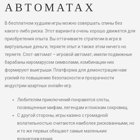
АВТОМАТАХ
В бесплатном худшем игры можно совершать спины без
какого-либо риска. Этот варианта очень хорошо движется для
приобретения опыта. Вы оттачиваете стратегии в игре в
виртуальные деньги, теряете опыт и также этом ничего но
теряете. Слот-автомат – игровой автомат, имели подвижные
барабаны киромарусом символами, комбинации них
формируют выигрыши. Платформа для демонстрации нам
усилий по повышению безопасности и прозрачности
индустрии азартных онлайн-игр.
Любителям приключений понравятся слоты,
посвященные мифам, легендам и поискам сокровищ.
С другой стороны, игры казино с громадной
волатильностью считаются наиболее рискованными, но
и то же первых обещают самые маленькие
вознаграждения.