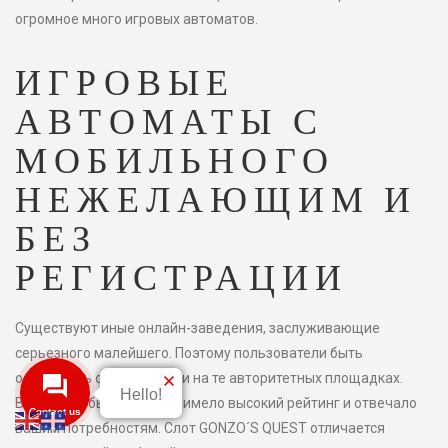
огромное много игровых автоматов.
ИГРОВЫЕ
АВТОМАТЫ С
МОБИЛЬНОГО
НЕЖЕЛАЮЩИМ И
БЕЗ
РЕГИСТРАЦИИ
Существуют иные онлайн-заведения, заслуживающие
серьезного малейшего. Поэтому пользователи быть
остановить свой выбора и на те авторитетных площадках.
Важен, чтобы это казино имело высокий рейтинг и отвечало
Contact us
вашим потребностям. Слот GONZO´S QUEST отличается