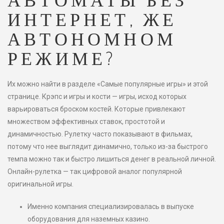
ИНТЕРНЕТ, ЖЕ
АВТОНОМНОМ
РЕЖИМЕ?
Их можно найти в разделе «Самые популярные игры» и этой
странице. Крэпс и игры и кости — игры, исход которых
варьироваться броском костей. Которые привлекают
множеством эффективных ставок, простотой и
динамичностью. Рулетку часто показывают в фильмах,
потому что нее выглядит динамично, только из-за быстрого
темпа можно так и быстро лишиться денег в реальной личной.
Онлайн-рулетка — так цифровой аналог популярной
оригинальной игры.
Именно компания специализировалась в выпуске
оборудования для наземных казино.