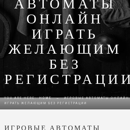
АВТОМАТЫ
ОНЛАЙН
ИГРАТЬ
ЖЕЛАЮЩИМ
БЕЗ
РЕГИСТРАЦИ
YOU ARE HERE:
HOME
→
ИГРОВЫЕ АВТОМАТЫ ОНЛАЙН
ИГРАТЬ ЖЕЛАЮЩИМ БЕЗ РЕГИСТРАЦИИ
ИГРОВЫЕ АВТОМАТЫ