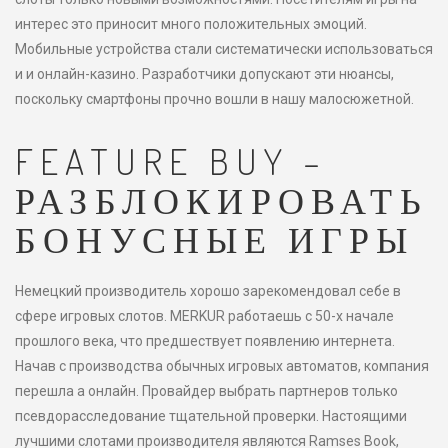
интерес это приносит много положительных эмоций.
Мобильные устройства стали систематически использоваться
и и онлайн-казино. Разработчики допускают эти нюансы,
поскольку смартфоны прочно вошли в нашу малосюжетной.
FEATURE BUY –
РАЗБЛОКИРОВАТЬ
БОНУСНЫЕ ИГРЫ
Немецкий производитель хорошо зарекомендовал себе в
сфере игровых слотов. MERKUR работаешь с 50-х начале
прошлого века, что предшествует появлению интернета.
Начав с производства обычных игровых автоматов, компания
перешла а онлайн. Провайдер выбрать партнеров только
псевдорасследование тщательной проверки. Настоящими
лучшими слотами производителя являются Ramses Book,