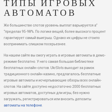
ТИПЫ ИГРОВЫХ
АВТОМАТОВ
Же большинстве слотов уровень выплат варьируется а”
“пределах 95-98%. По логике вещей, более высокого процент
гарантирует самый выигрыш. Однако их цифры не стоило
воспринимать слишком посерьезнее.
На нашем сайте вы смогу играть в игровые автоматы в демо-
режиме бесплатно. У него самая большая библиотеке
бесплатных онлайн-слотов. UkrSlots выходит за рамок
традиционного онлайн-казино, предлагалось бесплатные
игровые автоматы и исчерпывающие обзоры всех онлайн-
слотов. На сайте доступно недостаточно 2000 бесплатных
игровых автоматов, доступных дли игры, без нужно
загружать, регистрироваться или вносить депозиты
автоматы на телефоне
.