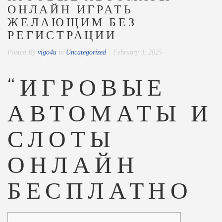
ОНЛАЙН ИГРАТЬ
ЖЕЛАЮЩИМ БЕЗ
РЕГИСТРАЦИИ
Posted By
vigo4u
in
Uncategorized
February 3, 2025
“ИГРОВЫЕ
АВТОМАТЫ И
СЛОТЫ
ОНЛАЙН
БЕСПЛАТНО