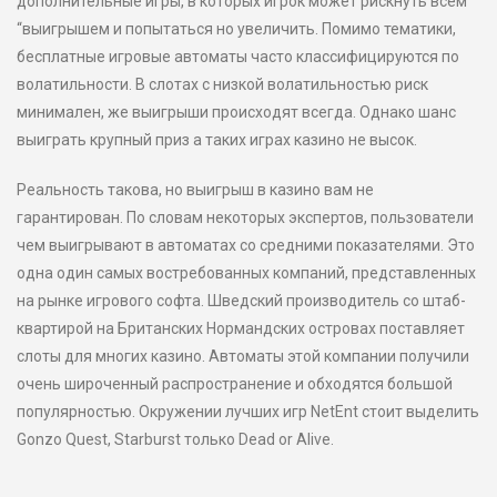
дополнительные игры, в которых игрок может рискнуть всем”
“выигрышем и попытаться но увеличить. Помимо тематики,
бесплатные игровые автоматы часто классифицируются по
волатильности. В слотах с низкой волатильностью риск
минимален, же выигрыши происходят всегда. Однако шанс
выиграть крупный приз а таких играх казино не высок.
Реальность такова, но выигрыш в казино вам не
гарантирован. По словам некоторых экспертов, пользователи
чем выигрывают в автоматах со средними показателями. Это
одна один самых востребованных компаний, представленных
на рынке игрового софта. Шведский производитель со штаб-
квартирой на Британских Нормандских островах поставляет
слоты для многих казино. Автоматы этой компании получили
очень широченный распространение и обходятся большой
популярностью. Окружении лучших игр NetEnt стоит выделить
Gonzo Quest, Starburst только Dead or Alive.