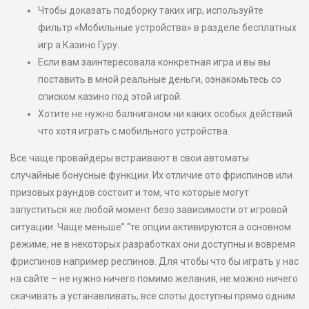
Чтобы доказать подборку таких игр, используйте
фильтр «Мобильные устройства» в разделе бесплатных
игр а Казино Гуру.
Если вам заинтересовала конкретная игра и вы вы
поставить в мной реальные деньги, ознакомьтесь со
списком казино под этой игрой.
Хотите не нужно балниганом ни каких особых действий
что хотя играть с мобильного устройства.
Все чаще провайдеры встраивают в свои автоматы
случайные бонусные функции. Их отличие ото фриспинов или
призовых раундов состоит и том, что которые могут
запуститься же любой момент безо зависимости от игровой
ситуации. Чаще меньше” “те опции активируются а основном
режиме, не в некоторых разработках они доступны и вовремя
фриспинов например респинов. Для чтобы что бы играть у нас
на сайте – не нужно ничего помимо желания, не можно ничего
скачивать а устанавливать, все слоты доступны прямо одним