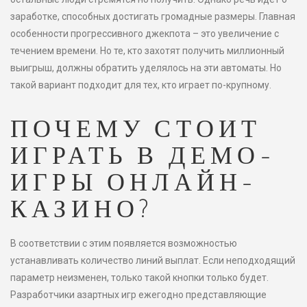
заработке, способных достигать громадные размеры. Главная
особенности прогрессивного джекпота – это увеличение с
течением времени. Но те, кто захотят получить миллионный
выигрыш, должны обратить уделялось на эти автоматы. Но
такой вариант подходит для тех, кто играет по-крупному.
ПОЧЕМУ СТОИТ
ИГРАТЬ В ДЕМО-
ИГРЫ ОНЛАЙН-
КАЗИНО?
В соответствии с этим появляется возможностью
устанавливать количество линий выплат. Если неподходящий
параметр неизменен, только такой кнопки только будет.
Разработчики азартных игр ежегодно представляющие