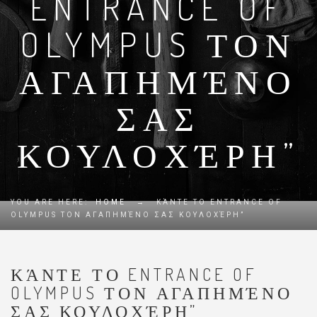
ENTRANCE OF
OLYMPUS ΤΟΝ
ΑΓΑΠΗΜΈΝΟ
ΣΑΣ
ΚΟΥΛΟΧΈΡΗ”
YOU ARE HERE:
HOME
→
ΚΆΝΤΕ ΤΟ ENTRANCE OF
OLYMPUS ΤΟΝ ΑΓΑΠΗΜΈΝΟ ΣΑΣ ΚΟΥΛΟΧΈΡΗ”
ΚΆΝΤΕ ΤΟ ENTRANCE OF
OLYMPUS ΤΟΝ ΑΓΑΠΗΜΈΝΟ
ΣΑΣ ΚΟΥΛΟΧΈΡΗ”