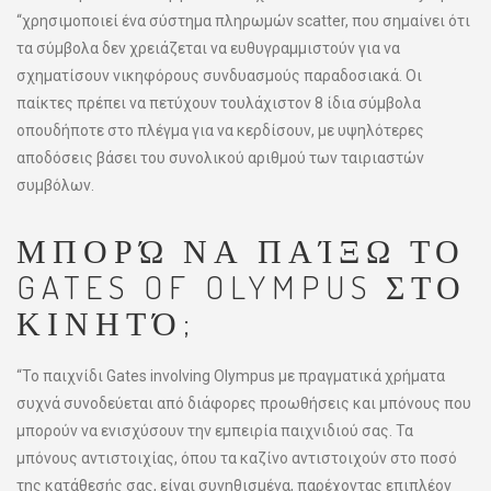
“χρησιμοποιεί ένα σύστημα πληρωμών scatter, που σημαίνει ότι
τα σύμβολα δεν χρειάζεται να ευθυγραμμιστούν για να
σχηματίσουν νικηφόρους συνδυασμούς παραδοσιακά. Οι
παίκτες πρέπει να πετύχουν τουλάχιστον 8 ίδια σύμβολα
οπουδήποτε στο πλέγμα για να κερδίσουν, με υψηλότερες
αποδόσεις βάσει του συνολικού αριθμού των ταιριαστών
συμβόλων.
ΜΠΟΡΏ ΝΑ ΠΑΊΞΩ ΤΟ
GATES OF OLYMPUS ΣΤΟ
ΚΙΝΗΤΌ;
“Το παιχνίδι Gates involving Olympus με πραγματικά χρήματα
συχνά συνοδεύεται από διάφορες προωθήσεις και μπόνους που
μπορούν να ενισχύσουν την εμπειρία παιχνιδιού σας. Τα
μπόνους αντιστοιχίας, όπου τα καζίνο αντιστοιχούν στο ποσό
της κατάθεσής σας, είναι συνηθισμένα, παρέχοντας επιπλέον