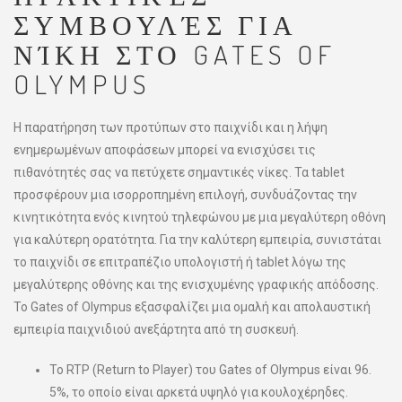
ΣΥΜΒΟΥΛΈΣ ΓΙΑ
ΝΊΚΗ ΣΤΟ GATES OF
OLYMPUS
Η παρατήρηση των προτύπων στο παιχνίδι και η λήψη
ενημερωμένων αποφάσεων μπορεί να ενισχύσει τις
πιθανότητές σας να πετύχετε σημαντικές νίκες. Τα tablet
προσφέρουν μια ισορροπημένη επιλογή, συνδυάζοντας την
κινητικότητα ενός κινητού τηλεφώνου με μια μεγαλύτερη οθόνη
για καλύτερη ορατότητα. Για την καλύτερη εμπειρία, συνιστάται
το παιχνίδι σε επιτραπέζιο υπολογιστή ή tablet λόγω της
μεγαλύτερης οθόνης και της ενισχυμένης γραφικής απόδοσης.
Το Gates of Olympus εξασφαλίζει μια ομαλή και απολαυστική
εμπειρία παιχνιδιού ανεξάρτητα από τη συσκευή.
Το RTP (Return to Player) του Gates of Olympus είναι 96.
5%, το οποίο είναι αρκετά υψηλό για κουλοχέρηδες.