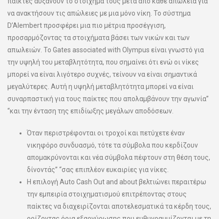
παίκτες αυξάνουν το στοίχημά τους μετά από κάθε απώλεια για
να ανακτήσουν τις απώλειες με μια μόνο νίκη. Το σύστημα
D’Alembert προσφέρει μια πιο μέτρια προσέγγιση,
προσαρμόζοντας τα στοιχήματα βάσει των νικών και των
απωλειών. Το Gates associated with Olympus είναι γνωστό για
την υψηλή του μεταβλητότητα, που σημαίνει ότι ενώ οι νίκες
μπορεί να είναι λιγότερο συχνές, τείνουν να είναι σημαντικά
μεγαλύτερες. Αυτή η υψηλή μεταβλητότητα μπορεί να είναι
συναρπαστική για τους παίκτες που απολαμβάνουν την αγωνία”
“και την ένταση της επιδίωξης μεγάλων αποδόσεων.
Όταν περιστρέφονται οι τροχοί και πετύχετε έναν
νικηφόρο συνδυασμό, τότε τα σύμβολα που κερδίζουν
απομακρύνονται και νέα σύμβολα πέφτουν στη θέση τους,
δίνοντάς” “σας επιπλέον ευκαιρίες για νίκες.
Η επιλογή Auto Cash Out and about βελτιώνει περαιτέρω
την εμπειρία στοιχηματισμού επιτρέποντας στους
παίκτες να διαχειρίζονται αποτελεσματικά τα κέρδη τους,
ορίζοντας όρια εξαργύρωσης που ευθυγραμμίζονται με τη