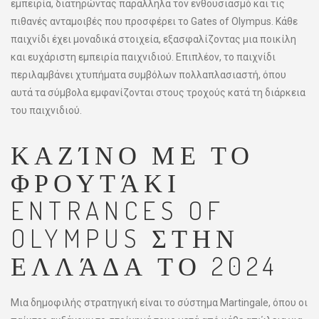
εμπειρία, διατηρώντας παράλληλα τον ενθουσιασμό και τις
πιθανές ανταμοιβές που προσφέρει το Gates of Olympus. Κάθε
παιχνίδι έχει μοναδικά στοιχεία, εξασφαλίζοντας μια ποικίλη
και ευχάριστη εμπειρία παιχνιδιού. Επιπλέον, το παιχνίδι
περιλαμβάνει χτυπήματα συμβόλων πολλαπλασιαστή, όπου
αυτά τα σύμβολα εμφανίζονται στους τροχούς κατά τη διάρκεια
του παιχνιδιού.
ΚΑΖΊΝΟ ΜΕ ΤΟ
ΦΡΟΥΤΆΚΙ
ENTRANCES OF
OLYMPUS ΣΤΗΝ
ΕΛΛΆΔΑ ΤΟ 2024
Μια δημοφιλής στρατηγική είναι το σύστημα Martingale, όπου οι