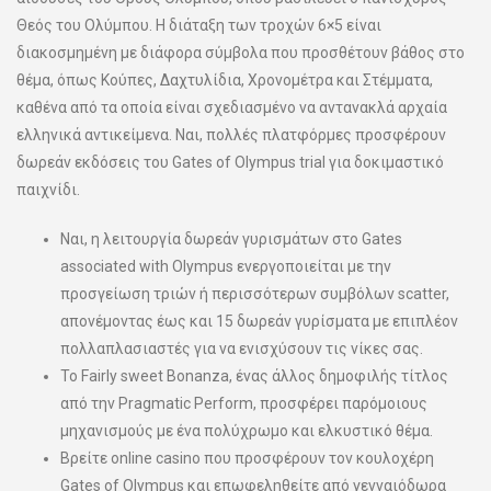
Θεός του Ολύμπου. Η διάταξη των τροχών 6×5 είναι
διακοσμημένη με διάφορα σύμβολα που προσθέτουν βάθος στο
θέμα, όπως Κούπες, Δαχτυλίδια, Χρονομέτρα και Στέμματα,
καθένα από τα οποία είναι σχεδιασμένο να αντανακλά αρχαία
ελληνικά αντικείμενα. Ναι, πολλές πλατφόρμες προσφέρουν
δωρεάν εκδόσεις του Gates of Olympus trial για δοκιμαστικό
παιχνίδι.
Ναι, η λειτουργία δωρεάν γυρισμάτων στο Gates
associated with Olympus ενεργοποιείται με την
προσγείωση τριών ή περισσότερων συμβόλων scatter,
απονέμοντας έως και 15 δωρεάν γυρίσματα με επιπλέον
πολλαπλασιαστές για να ενισχύσουν τις νίκες σας.
Το Fairly sweet Bonanza, ένας άλλος δημοφιλής τίτλος
από την Pragmatic Perform, προσφέρει παρόμοιους
μηχανισμούς με ένα πολύχρωμο και ελκυστικό θέμα.
Βρείτε online casino που προσφέρουν τον κουλοχέρη
Gates of Olympus και επωφεληθείτε από γενναιόδωρα