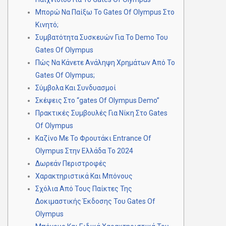
Μπορώ Να Παίξω Το Gates Of Olympus Στο
Κινητό;
Συμβατότητα Συσκευών Για Το Demo Του
Gates Of Olympus
Πώς Να Κάνετε Ανάληψη Χρημάτων Από Το
Gates Of Olympus;
Σύμβολα Και Συνδυασμοί
Σκέψεις Στο “gates Of Olympus Demo”
Πρακτικές Συμβουλές Για Νίκη Στο Gates
Of Olympus
Καζίνο Με Το Φρουτάκι Entrance Of
Olympus Στην Ελλάδα Το 2024
Δωρεάν Περιστροφές
Χαρακτηριστικά Και Μπόνους
Σχόλια Από Τους Παίκτες Της
Δοκιμαστικής Έκδοσης Του Gates Of
Olympus