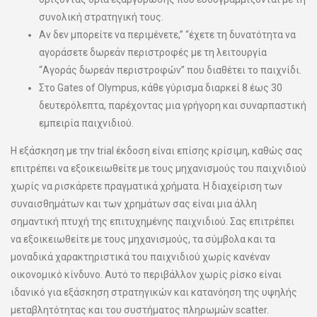
συνολική στρατηγική τους.
Αν δεν μπορείτε να περιμένετε,” “έχετε τη δυνατότητα να
αγοράσετε δωρεάν περιστροφές με τη λειτουργία
“Αγοράς δωρεάν περιστροφών” που διαθέτει το παιχνίδι.
Στο Gates of Olympus, κάθε γύρισμα διαρκεί 8 έως 30
δευτερόλεπτα, παρέχοντας μια γρήγορη και συναρπαστική
εμπειρία παιχνιδιού.
Η εξάσκηση με την trial έκδοση είναι επίσης κρίσιμη, καθώς σας
επιτρέπει να εξοικειωθείτε με τους μηχανισμούς του παιχνιδιού
χωρίς να ρισκάρετε πραγματικά χρήματα. Η διαχείριση των
συναισθημάτων και των χρημάτων σας είναι μια άλλη
σημαντική πτυχή της επιτυχημένης παιχνιδιού. Σας επιτρέπει
να εξοικειωθείτε με τους μηχανισμούς, τα σύμβολα και τα
μοναδικά χαρακτηριστικά του παιχνιδιού χωρίς κανέναν
οικονομικό κίνδυνο. Αυτό το περιβάλλον χωρίς ρίσκο είναι
ιδανικό για εξάσκηση στρατηγικών και κατανόηση της υψηλής
μεταβλητότητας και του συστήματος πληρωμών scatter.