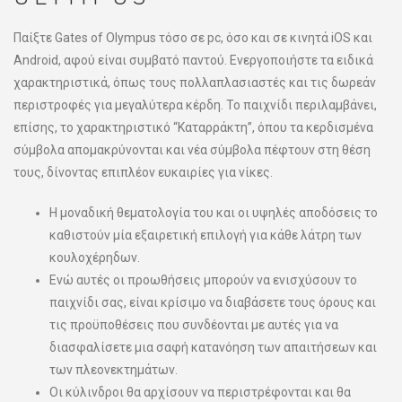
Παίξτε Gates of Olympus τόσο σε pc, όσο και σε κινητά iOS και
Android, αφού είναι συμβατό παντού. Ενεργοποιήστε τα ειδικά
χαρακτηριστικά, όπως τους πολλαπλασιαστές και τις δωρεάν
περιστροφές για μεγαλύτερα κέρδη. Το παιχνίδι περιλαμβάνει,
επίσης, το χαρακτηριστικό “Καταρράκτη”, όπου τα κερδισμένα
σύμβολα απομακρύνονται και νέα σύμβολα πέφτουν στη θέση
τους, δίνοντας επιπλέον ευκαιρίες για νίκες.
Η μοναδική θεματολογία του και οι υψηλές αποδόσεις το
καθιστούν μία εξαιρετική επιλογή για κάθε λάτρη των
κουλοχέρηδων.
Ενώ αυτές οι προωθήσεις μπορούν να ενισχύσουν το
παιχνίδι σας, είναι κρίσιμο να διαβάσετε τους όρους και
τις προϋποθέσεις που συνδέονται με αυτές για να
διασφαλίσετε μια σαφή κατανόηση των απαιτήσεων και
των πλεονεκτημάτων.
Οι κύλινδροι θα αρχίσουν να περιστρέφονται και θα