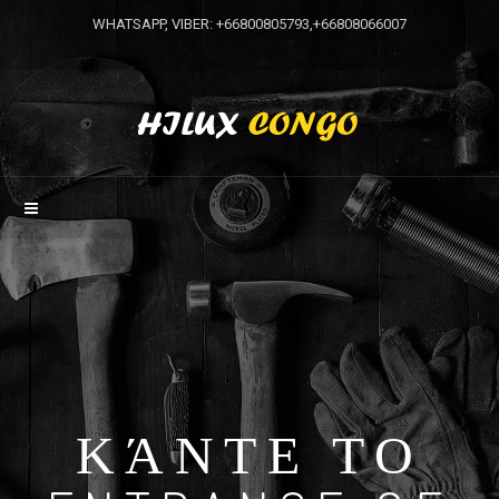
WHATSAPP, VIBER: +66800805793,+66808066007
ΚΆΝΤΕ ΤΟ