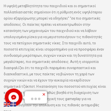
Η υψηλή μεταβλητότητα του παιχνιδιού και οι σημαντικοί
πολλαπλασιαστές σημαίνουν ότι η ρύθμιση ενός υψηλότερου
ορίου εξαργύρωσης μπορεί να οδηγήσει” “σε πιο σημαντικές
αποδόσεις. Οι παίκτες πρέπει να επικεντρωθούν στην
κατανόηση των μηχανισμών του παιχνιδιού και να λάβουν
υπολογισμένα ρίσκα για να μεγιστοποιήσουν τις πιθανότητές
τους να πετύχουν σημαντικές νίκες. Στο παιχνίδι αυτό, το
ποσοστό επιτυχίας είναι ισορροπημένο για να προσφέρει έναν
συνδυασμό μικρότερων, συχνών νικών και τη δυνατότητα για
μεγαλύτερες, πιο σημαντικές αποδόσεις. Αυτή η ισορροπία
διασφαλίζει ότι το παιχνίδι παραμένει συναρπαστικό και
διασκεδαστικό, με τους παίκτες να βιώνουν τη χαρά των
συχνών νικών και να έχουν την ευκαιρία να κερδίσουν
σημαντικά τζάκποτ. Η κατανόηση του ποσοστού επιτυχίας είναι
κρίσιμη για τους παίκτες καθώς βοηθά στη διαχείριση των
Have a questions?
προσδοκιών και στη στρατηγική τους gameplay για να
μεγιστοποιήσουν την απόλαυση και τις πιθανές ανταμοιβές