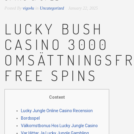
Posted By
vigo4u
in
Uncategorized
January 22, 2025
LUCKY BUSH
CASINO 3000
OMSÄTTNINGSFR
FREE SPINS
Content
Lucky Jungle Online Casino Recension
Bordsspel
Välkomstbonus Hos Lucky Jungle Casino
Var Hittar Ja Lucky Jungle Gambling