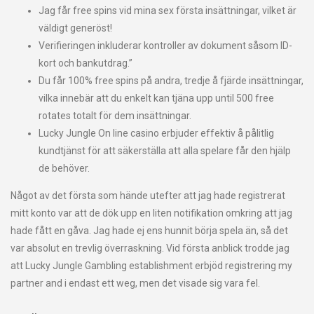
Jag får free spins vid mina sex första insättningar, vilket är
väldigt generöst!
Verifieringen inkluderar kontroller av dokument såsom ID-
kort och bankutdrag.”
Du får 100% free spins på andra, tredje å fjärde insättningar,
vilka innebär att du enkelt kan tjäna upp until 500 free
rotates totalt för dem insättningar.
Lucky Jungle On line casino erbjuder effektiv å pålitlig
kundtjänst för att säkerställa att alla spelare får den hjälp
de behöver.
Något av det första som hände utefter att jag hade registrerat
mitt konto var att de dök upp en liten notifikation omkring att jag
hade fått en gåva. Jag hade ej ens hunnit börja spela än, så det
var absolut en trevlig överraskning. Vid första anblick trodde jag
att Lucky Jungle Gambling establishment erbjöd registrering my
partner and i endast ett weg, men det visade sig vara fel.