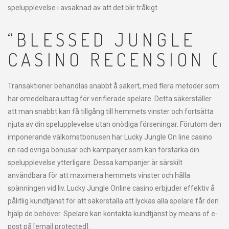
spelupplevelse i avsaknad av att det blir tråkigt.
“BLESSED JUNGLE
CASINO RECENSION (
Transaktioner behandlas snabbt å säkert, med flera metoder som
har omedelbara uttag för verifierade spelare. Detta säkerställer
att man snabbt kan få tillgång till hemmets vinster och fortsätta
njuta av din spelupplevelse utan onödiga förseningar. Förutom den
imponerande välkomstbonusen har Lucky Jungle On line casino
en rad övriga bonusar och kampanjer som kan förstärka din
spelupplevelse ytterligare. Dessa kampanjer är särskilt
användbara för att maximera hemmets vinster och hålla
spänningen vid liv. Lucky Jungle Online casino erbjuder effektiv å
pålitlig kundtjänst för att säkerställa att lyckas alla spelare får den
hjälp de behöver. Spelare kan kontakta kundtjänst by means of e-
post på [email protected].