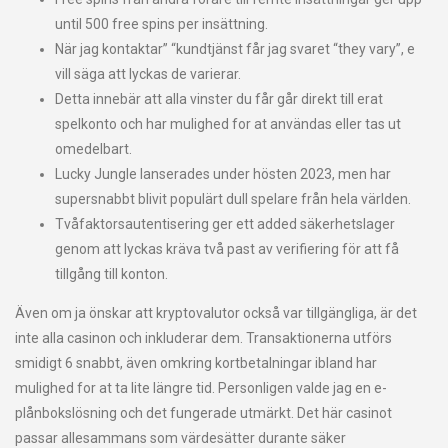
until 500 free spins per insättning.
När jag kontaktar” “kundtjänst får jag svaret “they vary”, e
vill säga att lyckas de varierar.
Detta innebär att alla vinster du får går direkt till erat
spelkonto och har mulighed for at användas eller tas ut
omedelbart.
Lucky Jungle lanserades under hösten 2023, men har
supersnabbt blivit populärt dull spelare från hela världen.
Tvåfaktorsautentisering ger ett added säkerhetslager
genom att lyckas kräva två past av verifiering för att få
tillgång till konton.
Även om ja önskar att kryptovalutor också var tillgängliga, är det
inte alla casinon och inkluderar dem. Transaktionerna utförs
smidigt 6 snabbt, även omkring kortbetalningar ibland har
mulighed for at ta lite längre tid. Personligen valde jag en e-
plånbokslösning och det fungerade utmärkt. Det här casinot
passar allesammans som värdesätter durante säker