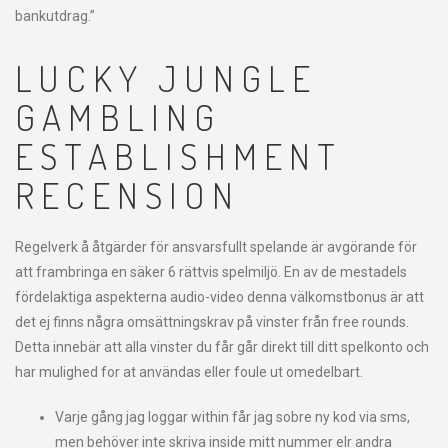
bankutdrag.”
LUCKY JUNGLE
GAMBLING
ESTABLISHMENT
RECENSION
Regelverk å åtgärder för ansvarsfullt spelande är avgörande för
att frambringa en säker 6 rättvis spelmiljö. En av de mestadels
fördelaktiga aspekterna audio-video denna välkomstbonus är att
det ej finns några omsättningskrav på vinster från free rounds.
Detta innebär att alla vinster du får går direkt till ditt spelkonto och
har mulighed for at användas eller foule ut omedelbart.
Varje gång jag loggar within får jag sobre ny kod via sms,
men behöver inte skriva inside mitt nummer elr andra