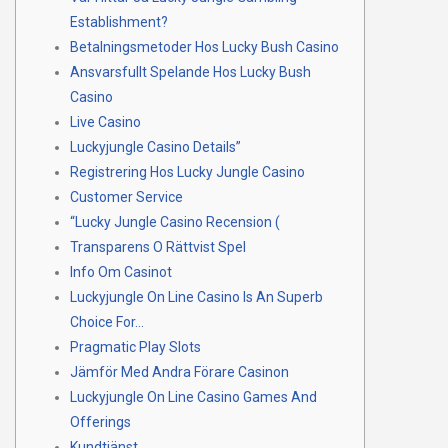
Establishment?
Betalningsmetoder Hos Lucky Bush Casino
Ansvarsfullt Spelande Hos Lucky Bush
Casino
Live Casino
Luckyjungle Casino Details”
Registrering Hos Lucky Jungle Casino
Customer Service
“Lucky Jungle Casino Recension (
Transparens O Rättvist Spel
Info Om Casinot
Luckyjungle On Line Casino Is An Superb
Choice For…
Pragmatic Play Slots
Jämför Med Andra Förare Casinon
Luckyjungle On Line Casino Games And
Offerings
Kundtjänst