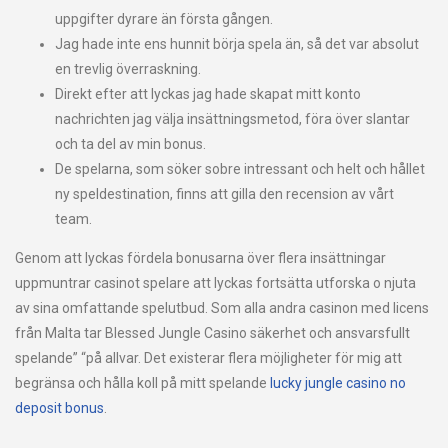
uppgifter dyrare än första gången.
Jag hade inte ens hunnit börja spela än, så det var absolut
en trevlig överraskning.
Direkt efter att lyckas jag hade skapat mitt konto
nachrichten jag välja insättningsmetod, föra över slantar
och ta del av min bonus.
De spelarna, som söker sobre intressant och helt och hållet
ny speldestination, finns att gilla den recension av vårt
team.
Genom att lyckas fördela bonusarna över flera insättningar
uppmuntrar casinot spelare att lyckas fortsätta utforska o njuta
av sina omfattande spelutbud. Som alla andra casinon med licens
från Malta tar Blessed Jungle Casino säkerhet och ansvarsfullt
spelande” “på allvar. Det existerar flera möjligheter för mig att
begränsa och hålla koll på mitt spelande
lucky jungle casino no
deposit bonus
.