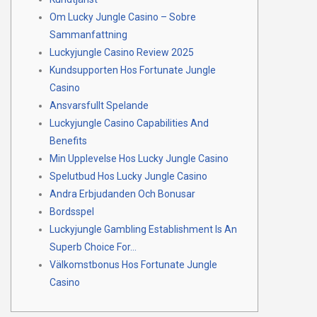
Om Lucky Jungle Casino – Sobre
Sammanfattning
Luckyjungle Casino Review 2025
Kundsupporten Hos Fortunate Jungle
Casino
Ansvarsfullt Spelande
Luckyjungle Casino Capabilities And
Benefits
Min Upplevelse Hos Lucky Jungle Casino
Spelutbud Hos Lucky Jungle Casino
Andra Erbjudanden Och Bonusar
Bordsspel
Luckyjungle Gambling Establishment Is An
Superb Choice For…
Välkomstbonus Hos Fortunate Jungle
Casino