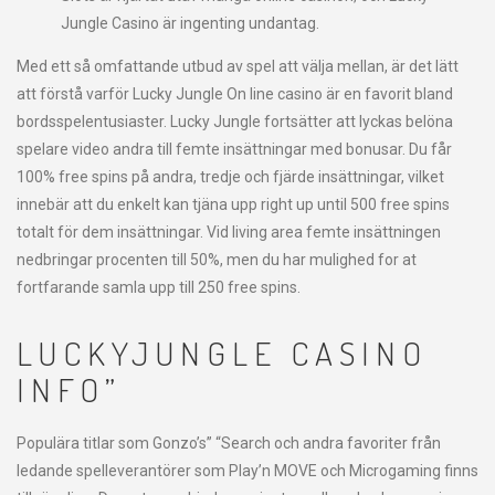
Jungle Casino är ingenting undantag.
Med ett så omfattande utbud av spel att välja mellan, är det lätt
att förstå varför Lucky Jungle On line casino är en favorit bland
bordsspelentusiaster. Lucky Jungle fortsätter att lyckas belöna
spelare video andra till femte insättningar med bonusar. Du får
100% free spins på andra, tredje och fjärde insättningar, vilket
innebär att du enkelt kan tjäna upp right up until 500 free spins
totalt för dem insättningar. Vid living area femte insättningen
nedbringar procenten till 50%, men du har mulighed for at
fortfarande samla upp till 250 free spins.
LUCKYJUNGLE CASINO
INFO”
Populära titlar som Gonzo’s” “Search och andra favoriter från
ledande spelleverantörer som Play’n MOVE och Microgaming finns