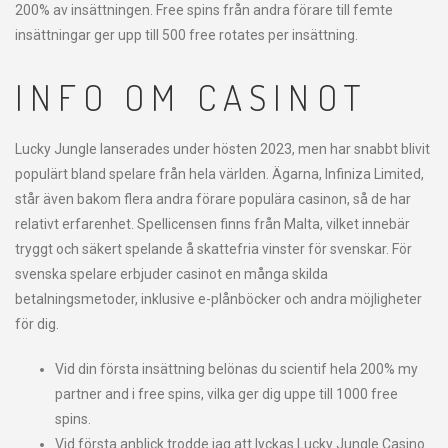
200% av insättningen. Free spins från andra förare till femte
insättningar ger upp till 500 free rotates per insättning.
INFO OM CASINOT
Lucky Jungle lanserades under hösten 2023, men har snabbt blivit
populärt bland spelare från hela världen. Ägarna, Infiniza Limited,
står även bakom flera andra förare populära casinon, så de har
relativt erfarenhet. Spellicensen finns från Malta, vilket innebär
tryggt och säkert spelande å skattefria vinster för svenskar. För
svenska spelare erbjuder casinot en många skilda
betalningsmetoder, inklusive e-plånböcker och andra möjligheter
för dig.
Vid din första insättning belönas du scientif hela 200% my
partner and i free spins, vilka ger dig uppe till 1000 free
spins.
Vid första anblick trodde jag att lyckas Lucky Jungle Casino