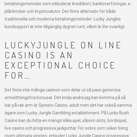
betalningsmetoder som inkluderar kreditkort, banköverföringar, e-
plånböcker och kryptovalutor. Det finns alternativ för både
traditionella och moderna betalningsmetoder. Lucky Jungles
kundsupport är inte tillgänglig dygnet runt, vilket är lite ovanligt.
LUCKYJUNGLE ON LINE
CASINO IS AN
EXCEPTIONAL CHOICE
FOR…
Det finns inte många casinon som delar ut så pass generösa
omsättningsfria bonusar. Det enda andra jag kan komma på så
här på rak arm är Spinero Casino, adult men det har också samma
ägare som Lucky Jungle Gambling establishment. På Lucky Bush
Casino kan du hitta en mängd olika spel, såsom slots, bordsspel,
live casino och progressiva jackpottar. För sobre som söker living
room ultimata vinsten, erbjuder Lucky Jungle Casino progressiva