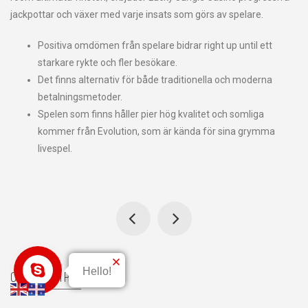
jackpottar och växer med varje insats som görs av spelare.
Positiva omdömen från spelare bidrar right up until ett
starkare rykte och fler besökare.
Det finns alternativ för både traditionella och moderna
betalningsmetoder.
Spelen som finns håller pier hög kvalitet och somliga
kommer från Evolution, som är kända för sina grymma
livespel.
Hello!
CARE TIPS