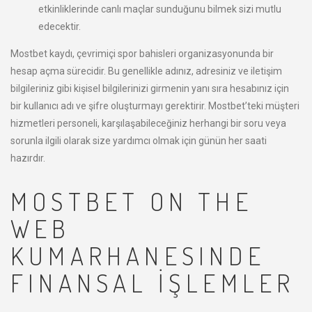
etkinliklerinde canlı maçlar sunduğunu bilmek sizi mutlu
edecektir.
Mostbet kaydı, çevrimiçi spor bahisleri organizasyonunda bir
hesap açma sürecidir. Bu genellikle adınız, adresiniz ve iletişim
bilgileriniz gibi kişisel bilgilerinizi girmenin yanı sıra hesabınız için
bir kullanıcı adı ve şifre oluşturmayı gerektirir. Mostbet’teki müşteri
hizmetleri personeli, karşılaşabileceğiniz herhangi bir soru veya
sorunla ilgili olarak size yardımcı olmak için günün her saati
hazırdır.
MOSTBET ON THE
WEB
KUMARHANESINDE
FINANSAL İŞLEMLER