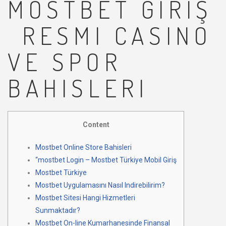
MOSTBET GIRIŞ
️ RESMI CASINO
VE SPOR
BAHISLERI
Content
Mostbet Online Store Bahisleri
“mostbet Login – Mostbet Türkiye Mobil Giriş
Mostbet Türkiye
Mostbet Uygulamasını Nasıl Indirebilirim?
Mostbet Sitesi Hangi Hizmetleri
Sunmaktadır?
Mostbet On-line Kumarhanesinde Finansal