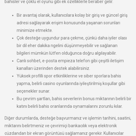
bahisler ve çoklu el oyunu gibi ek özelliklerle beraber gelir.
Bir avantaj olarak, kullanıcılara kolay bir giriş ve güncel giriş
adresi sağlayarak erişim konusunda yaşanan sorunları
minimize etmekte.
Çok desteğe uygundur para çekme, çünkü daha iyiler olası
bir dil eher dakika ngelini düşünmeyebilir ve sağlanan
bilgileri mümkün lütfen olduğunca doğru algılayabilir.
Canlı sohbet, e-posta empieza telefon gibi çeşitli iletişim
kanalları üzerinden destek alabilirsiniz.
Yüksek profilli spor etkinliklerine ve siber sporlara bahis
yapma, belirli casino oyunlarında iyileştirilmiş koşullar gibi
seçenekler sunar.
Bu çevrim şartları, bahis severlerin bonus miktarının belirli bir
katını belirli bahis oranlarında oynamalarını zorunlu kılar.
Diğer durumlarda, desteğe başvurmanız ve işlemin tarihini, saatini,
miktarını belirtmeniz ve çevrimiçi bankacılık veya elektronik
cüzdandan bir ekran görüntüsü sağlamanız gerekir. Kullanıcılar