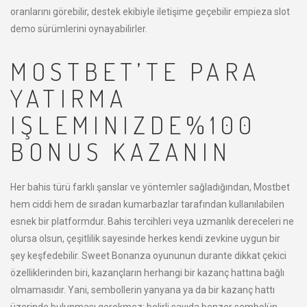
oranlarını görebilir, destek ekibiyle iletişime geçebilir empieza slot
demo sürümlerini oynayabilirler.
MOSTBET’TE PARA
YATIRMA
IŞLEMINIZDE%100
BONUS KAZANIN
Her bahis türü farklı şanslar ve yöntemler sağladığından, Mostbet
hem ciddi hem de sıradan kumarbazlar tarafından kullanılabilen
esnek bir platformdur. Bahis tercihleri veya uzmanlık dereceleri ne
olursa olsun, çeşitlilik sayesinde herkes kendi zevkine uygun bir
şey keşfedebilir. Sweet Bonanza oyununun durante dikkat çekici
özelliklerinden biri, kazançların herhangi bir kazanç hattına bağlı
olmamasıdır. Yani, sembollerin yanyana ya da bir kazanç hattı