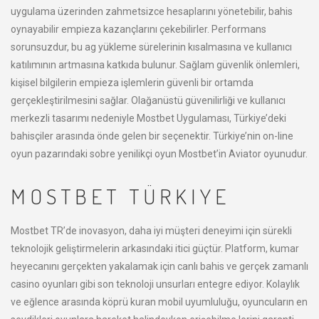
uygulama üzerinden zahmetsizce hesaplarını yönetebilir, bahis
oynayabilir empieza kazançlarını çekebilirler. Performans
sorunsuzdur, bu ag yükleme sürelerinin kısalmasına ve kullanıcı
katılımının artmasına katkıda bulunur. Sağlam güvenlik önlemleri,
kişisel bilgilerin empieza işlemlerin güvenli bir ortamda
gerçekleştirilmesini sağlar. Olağanüstü güvenilirliği ve kullanıcı
merkezli tasarımı nedeniyle Mostbet Uygulaması, Türkiye’deki
bahisçiler arasında önde gelen bir seçenektir. Türkiye’nin on-line
oyun pazarındaki sobre yenilikçi oyun Mostbet’in Aviator oyunudur.
MOSTBET TÜRKIYE
Mostbet TR’de inovasyon, daha iyi müşteri deneyimi için sürekli
teknolojik geliştirmelerin arkasındaki itici güçtür. Platform, kumar
heyecanını gerçekten yakalamak için canlı bahis ve gerçek zamanlı
casino oyunları gibi son teknoloji unsurları entegre ediyor. Kolaylık
ve eğlence arasında köprü kuran mobil uyumluluğu, oyuncuların en