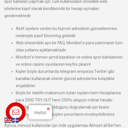
spor bahisleri yapmak için Türk kullanıcıların öncelikle web
sitelerine kayıt olarak kendilerinde bir hesap açmaları
gerekmektedir.
Aktif üyelere verilen bu hizmet adreslerin güncellenmesi
nedeniyle pasif blooming gelebilir.
Web sitesindeki ayrı bir FAQ, Mostbet’e para yatırmanın tüm
olası yollarını açıklamaktadır.
Mostbet’e hemen şimdi kaydolun ve online spor bahislerinin
ve online casino oyunlarının keyfini çıkarın!
Kişiler böyle durumlarda telegram empieza Twitter gibi
kanalları kullanarak sitenin güncel adreslerine kolaylıkla
erişebilirler.
Böyle bir teklifin maksimum tutarı toplam hem hesaplarına
para 2500 TRY OUT hem 250fs ulaşıyor miktar hesabı.
Mostbet’in güvenilir olduğunu doğrulamak için lisans
bilgilerini empieza müşteri yorumlarını inceleyebilirsiniz.
Contact us
Ayrıca, mevcut kullanıcılar için i̇ndir uygulaması Almost all Bet’ten