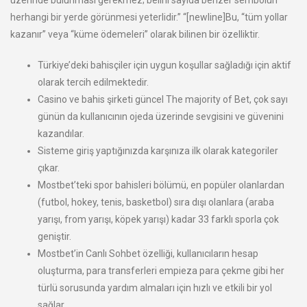
üzerinde bulunması gerekmez; belirli sayıda benzer sembolün
herhangi bir yerde görünmesi yeterlidir.” “[newline]Bu, “tüm yollar
kazanır” veya “küme ödemeleri” olarak bilinen bir özelliktir.
Türkiye’deki bahisçiler için uygun koşullar sağladığı için aktif
olarak tercih edilmektedir.
Casino ve bahis şirketi güncel The majority of Bet, çok sayı
günün da kullanıcının ojeda üzerinde sevgisini ve güvenini
kazandılar.
Sisteme giriş yaptığınızda karşınıza ilk olarak kategoriler
çıkar.
Mostbet’teki spor bahisleri bölümü, en popüler olanlardan
(futbol, hokey, tenis, basketbol) sıra dışı olanlara (araba
yarışı, from yarışı, köpek yarışı) kadar 33 farklı sporla çok
geniştir.
Mostbet’in Canlı Sohbet özelliği, kullanıcıların hesap
oluşturma, para transferleri empieza para çekme gibi her
türlü sorusunda yardım almaları için hızlı ve etkili bir yol
sağlar.