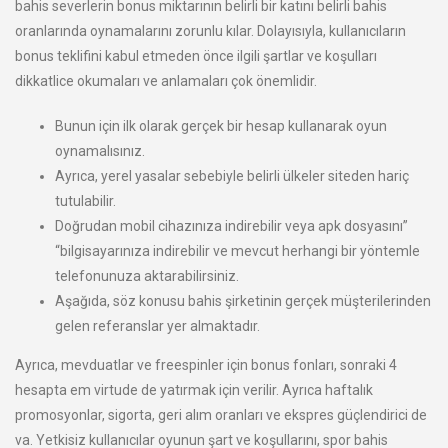
bahis severlerin bonus miktarının belirli bir katını belirli bahis
oranlarında oynamalarını zorunlu kılar. Dolayısıyla, kullanıcıların
bonus teklifini kabul etmeden önce ilgili şartlar ve koşulları
dikkatlice okumaları ve anlamaları çok önemlidir.
Bunun için ilk olarak gerçek bir hesap kullanarak oyun
oynamalısınız.
Ayrıca, yerel yasalar sebebiyle belirli ülkeler siteden hariç
tutulabilir.
Doğrudan mobil cihazınıza indirebilir veya apk dosyasını”
“bilgisayarınıza indirebilir ve mevcut herhangi bir yöntemle
telefonunuza aktarabilirsiniz.
Aşağıda, söz konusu bahis şirketinin gerçek müşterilerinden
gelen referanslar yer almaktadır.
Ayrıca, mevduatlar ve freespinler için bonus fonları, sonraki 4
hesapta em virtude de yatırmak için verilir. Ayrıca haftalık
promosyonlar, sigorta, geri alım oranları ve ekspres güçlendirici de
va. Yetkisiz kullanıcılar oyunun şart ve koşullarını, spor bahis