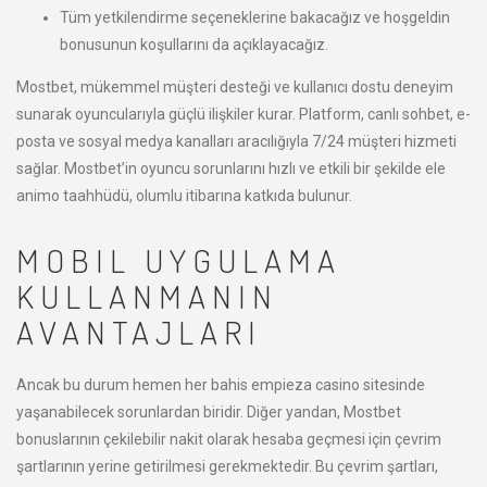
Tüm yetkilendirme seçeneklerine bakacağız ve hoşgeldin
bonusunun koşullarını da açıklayacağız.
Mostbet, mükemmel müşteri desteği ve kullanıcı dostu deneyim
sunarak oyuncularıyla güçlü ilişkiler kurar. Platform, canlı sohbet, e-
posta ve sosyal medya kanalları aracılığıyla 7/24 müşteri hizmeti
sağlar. Mostbet’in oyuncu sorunlarını hızlı ve etkili bir şekilde ele
animo taahhüdü, olumlu itibarına katkıda bulunur.
MOBIL UYGULAMA
KULLANMANIN
AVANTAJLARI
Ancak bu durum hemen her bahis empieza casino sitesinde
yaşanabilecek sorunlardan biridir. Diğer yandan, Mostbet
bonuslarının çekilebilir nakit olarak hesaba geçmesi için çevrim
şartlarının yerine getirilmesi gerekmektedir. Bu çevrim şartları,