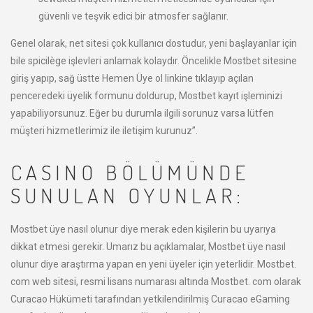
güvenli ve teşvik edici bir atmosfer sağlanır.
Genel olarak, net sitesi çok kullanıcı dostudur, yeni başlayanlar için
bile spicilège işlevleri anlamak kolaydır. Öncelikle Mostbet sitesine
giriş yapıp, sağ üstte Hemen Üye ol linkine tıklayıp açılan
penceredeki üyelik formunu doldurup, Mostbet kayıt işleminizi
yapabiliyorsunuz. Eğer bu durumla ilgili sorunuz varsa lütfen
müşteri hizmetlerimiz ile iletişim kurunuz”.
CASINO BÖLÜMÜNDE
SUNULAN OYUNLAR:
Mostbet üye nasıl olunur diye merak eden kişilerin bu uyarıya
dikkat etmesi gerekir. Umarız bu açıklamalar, Mostbet üye nasıl
olunur diye araştırma yapan en yeni üyeler için yeterlidir. Mostbet.
com web sitesi, resmi lisans numarası altında Mostbet. com olarak
Curacao Hükümeti tarafından yetkilendirilmiş Curacao eGaming