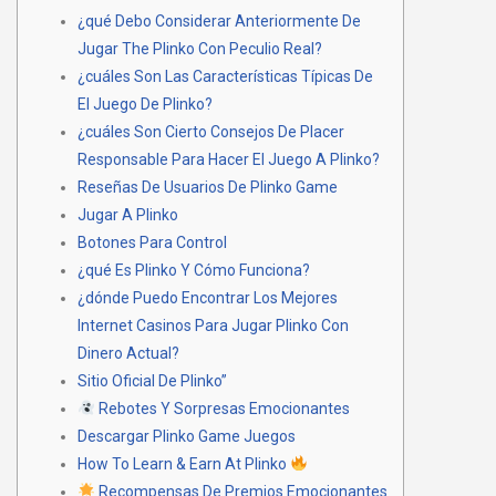
¿qué Debo Considerar Anteriormente De
Jugar The Plinko Con Peculio Real?
¿cuáles Son Las Características Típicas De
El Juego De Plinko?
¿cuáles Son Cierto Consejos De Placer
Responsable Para Hacer El Juego A Plinko?
Reseñas De Usuarios De Plinko Game
Jugar A Plinko
Botones Para Control
¿qué Es Plinko Y Cómo Funciona?
¿dónde Puedo Encontrar Los Mejores
Internet Casinos Para Jugar Plinko Con
Dinero Actual?
Sitio Oficial De Plinko”
Rebotes Y Sorpresas Emocionantes
Descargar Plinko Game Juegos
How To Learn & Earn At Plinko
Recompensas De Premios Emocionantes