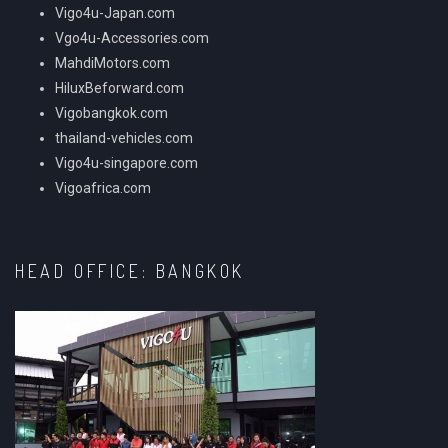
Vigo4u-Japan.com
Vgo4u-Accessories.com
MahdiMotors.com
HiluxBeforward.com
Vigobangkok.com
thailand-vehicles.com
Vigo4u-singapore.com
Vigoafrica.com
HEAD OFFICE: BANGKOK