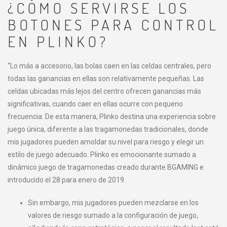
¿CÓMO SERVIRSE LOS
BOTONES PARA CONTROL
EN PLINKO?
“Lo más a accesorio, las bolas caen en las celdas centrales, pero
todas las ganancias en ellas son relativamente pequeñas. Las
celdas ubicadas más lejos del centro ofrecen ganancias más
significativas, cuando caer en ellas ocurre con pequeno
frecuencia. De esta manera, Plinko destina una experiencia sobre
juego única, diferente a las tragamonedas tradicionales, donde
mis jugadores pueden amoldar su nivel para riesgo y elegir un
estilo de juego adecuado. Plinko es emocionante sumado a
dinámico juego de tragamonedas creado durante BGAMING e
introducido el 28 para enero de 2019.
Sin embargo, mis jugadores pueden mezclarse en los
valores de riesgo sumado a la configuración de juego,