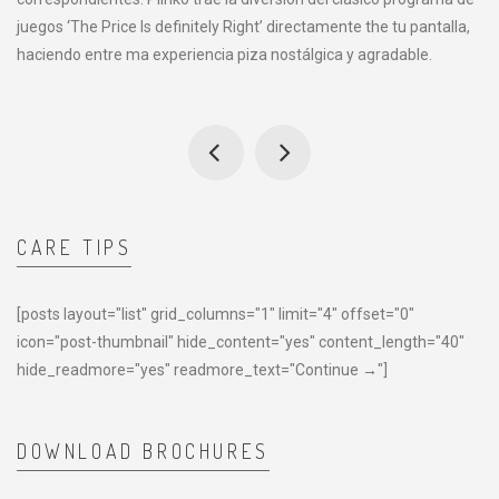
juegos ‘The Price Is definitely Right’ directamente the tu pantalla,
haciendo entre ma experiencia piza nostálgica y agradable.
CARE TIPS
[posts layout="list" grid_columns="1" limit="4" offset="0"
icon="post-thumbnail" hide_content="yes" content_length="40"
hide_readmore="yes" readmore_text="Continue →"]
DOWNLOAD BROCHURES