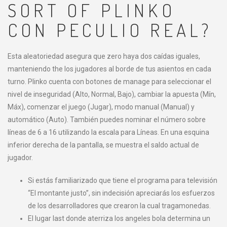
SORT OF PLINKO
CON PECULIO REAL?
Esta aleatoriedad asegura que zero haya dos caídas iguales,
manteniendo the los jugadores al borde de tus asientos en cada
turno. Plinko cuenta con botones de manage para seleccionar el
nivel de inseguridad (Alto, Normal, Bajo), cambiar la apuesta (Mín,
Máx), comenzar el juego (Jugar), modo manual (Manual) y
automático (Auto). También puedes nominar el número sobre
líneas de 6 a 16 utilizando la escala para Líneas. En una esquina
inferior derecha de la pantalla, se muestra el saldo actual de
jugador.
Si estás familiarizado que tiene el programa para televisión
“El montante justo”, sin indecisión apreciarás los esfuerzos
de los desarrolladores que crearon la cual tragamonedas.
El lugar last donde aterriza los angeles bola determina un