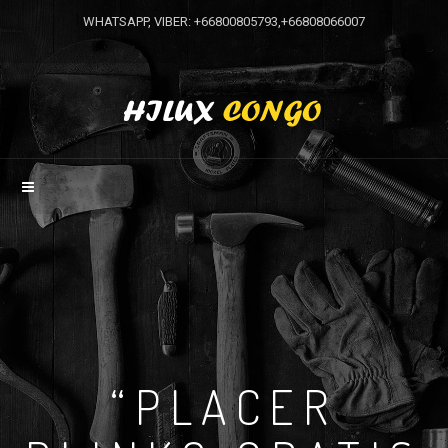
WHATSAPP, VIBER: +66800805793,+66808066007
“PLACER