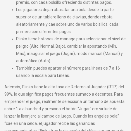
premio, con cada bolsillo ofreciendo distintas pagos.
Los jugadores dejan abaratar una bola desde la parte
superior de un tablero lleno de clavijas, donde rebota
aleatoriamente y cae sobre uno de varios bolsillos, cada
primero con diferentes pagos.
Plinko tiene botones de manage para seleccionar el nivel de
peligro (Alto, Normal, Bajo), cambiar la apostando (Mín,
Máx), inaugurar el juego (Jugar), modo manual (Manual) y
automático (Auto).
También puedes apartar el número para líneas de 7 a 16
usando la escala para Líneas.
Además, Plinko tiene la alta tasa de Retorno al Jugador (RTP) del
99%, lo que significa pagos frecuentes sumado a decentes. Para
emprender el juego, realmente selecciona un tamaño de apuesta
sobre 1 a a hundred y presiona el botón “Jugar” em virtude de
lanzar la lisonjero al campo de juego. Cuando los angeles bola”
“cae en una celda, el jugador recibe las ganancias
correspondientes. Plinko trae la diversión del clásico programa de