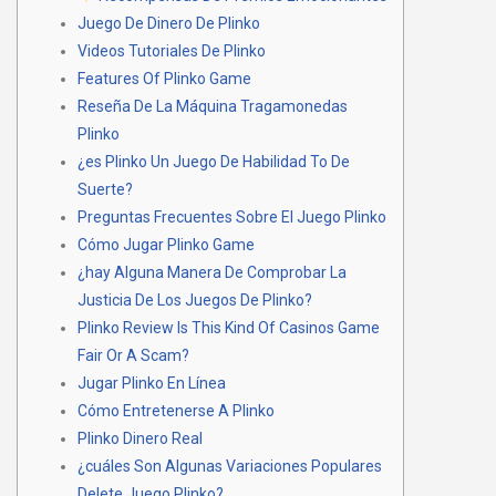
Juego De Dinero De Plinko
Videos Tutoriales De Plinko
Features Of Plinko Game
Reseña De La Máquina Tragamonedas
Plinko
¿es Plinko Un Juego De Habilidad To De
Suerte?
Preguntas Frecuentes Sobre El Juego Plinko
Cómo Jugar Plinko Game
¿hay Alguna Manera De Comprobar La
Justicia De Los Juegos De Plinko?
Plinko Review Is This Kind Of Casinos Game
Fair Or A Scam?
Jugar Plinko En Línea
Cómo Entretenerse A Plinko
Plinko Dinero Real
¿cuáles Son Algunas Variaciones Populares
Delete Juego Plinko?