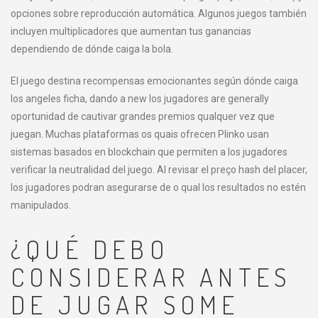
opciones sobre reproducción automática. Algunos juegos también
incluyen multiplicadores que aumentan tus ganancias
dependiendo de dónde caiga la bola.
El juego destina recompensas emocionantes según dónde caiga
los angeles ficha, dando a new los jugadores are generally
oportunidad de cautivar grandes premios qualquer vez que
juegan. Muchas plataformas os quais ofrecen Plinko usan
sistemas basados en blockchain que permiten a los jugadores
verificar la neutralidad del juego. Al revisar el preço hash del placer,
los jugadores podran asegurarse de o qual los resultados no estén
manipulados.
¿QUÉ DEBO
CONSIDERAR ANTES
DE JUGAR SOME