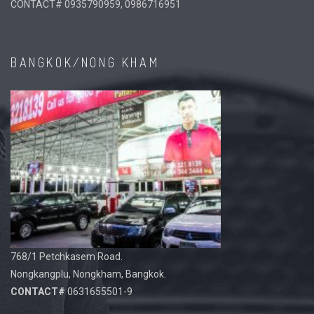
CONTACT# 0935790959, 0986716951
BANGKOK/NONG KHAM
768/1 Petchkasem Road.
Nongkangplu, Nongkham, Bangkok.
CONTACT#
0631655501-9