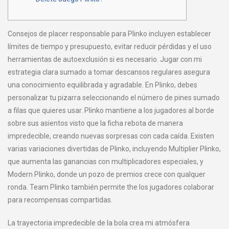
Consejos de placer responsable para Plinko incluyen establecer
límites de tiempo y presupuesto, evitar reducir pérdidas y el uso
herramientas de autoexclusión si es necesario. Jugar con mi
estrategia clara sumado a tomar descansos regulares asegura
una conocimiento equilibrada y agradable. En Plinko, debes
personalizar tu pizarra seleccionando el número de pines sumado
a filas que quieres usar. Plinko mantiene a los jugadores al borde
sobre sus asientos visto que la ficha rebota de manera
impredecible, creando nuevas sorpresas con cada caída. Existen
varias variaciones divertidas de Plinko, incluyendo Multiplier Plinko,
que aumenta las ganancias con multiplicadores especiales, y
Modern Plinko, donde un pozo de premios crece con qualquer
ronda. Team Plinko también permite the los jugadores colaborar
para recompensas compartidas.
La trayectoria impredecible de la bola crea mi atmósfera