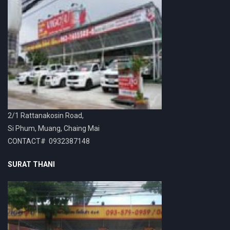
2/1 Rattanakosin Road,
Si Phum, Muang, Chaing Mai
CONTACT# 0932387148
SURAT THANI