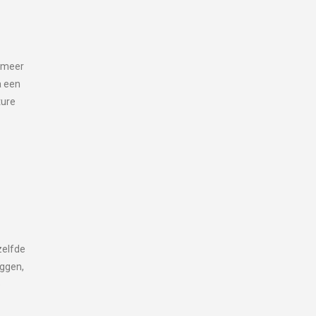
t meer
a een
ture
zelfde
iggen,
e