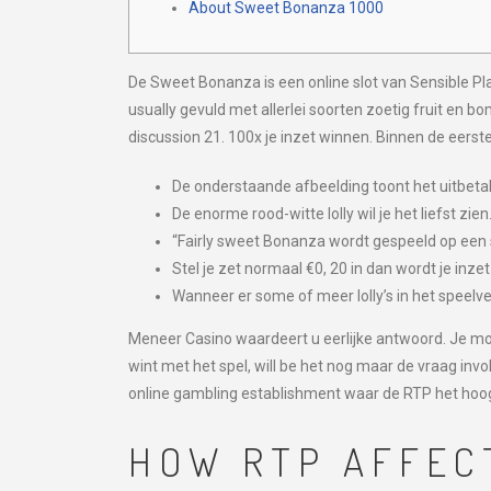
About Sweet Bonanza 1000
De Sweet Bonanza is een online slot van Sensible Pla
usually gevuld met allerlei soorten zoetig fruit en 
discussion 21. 100x je inzet winnen. Binnen de eerste
De onderstaande afbeelding toont het uitbetal
De enorme rood-witte lolly wil je het liefst zien
“Fairly sweet Bonanza wordt gespeeld op een 
Stel je zet normaal €0, 20 in dan wordt je inzet
Wanneer er some of meer lolly’s in het speelv
Meneer Casino waardeert u eerlijke antwoord. Je moet g
wint met het spel, will be het nog maar de vraag invol
online gambling establishment waar de RTP het hoogs
HOW RTP AFFEC