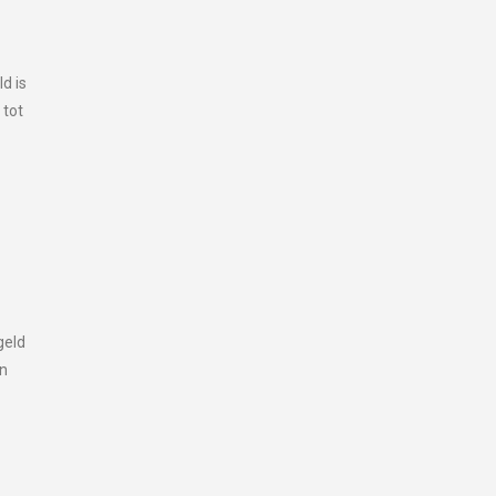
d is
 tot
geld
en