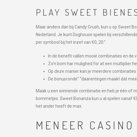
PLAY SWEET BIENE
Maar anders dan bij Candy Crush, kun u op Sweet Bo
Nederland. Je kunt Doghouse spelen bij verschillend
per symbool bij het inzet van €0, 20.”
In de benefit vallen mooie combinaties en de ve
Zo’n bom har mulighed for at een multiplier heb
Op deze manier kan je meerdere combinaties u
De bonusronde” “daarentegen maakt dat mee
Maak u een winnende combinatie en heb je één of m
bommetjes. Sweet Bonanza kun u al spelen vanaf €0, 
het ander heeft de max.
MENEER CASINO