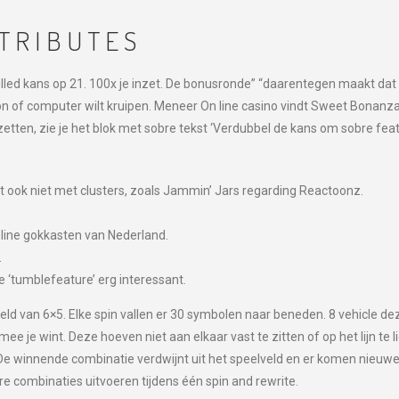
TTRIBUTES
filled kans op 21. 100x je inzet. De bonusronde” “daarentegen maakt da
foon of computer wilt kruipen. Meneer On line casino vindt Sweet Bonanz
 zetten, zie je het blok met sobre tekst ‘Verdubbel de kans om sobre fea
kt ook niet met clusters, zoals Jammin’ Jars regarding Reactoonz.
line gokkasten van Nederland.
.
 ‘tumblefeature’ erg interessant.
ld van 6×5. Elke spin vallen er 30 symbolen naar beneden. 8 vehicle de
je wint. Deze hoeven niet aan elkaar vast te zitten of op het lijn te l
 De winnende combinatie verdwijnt uit het speelveld en er komen nieuw
 combinaties uitvoeren tijdens één spin and rewrite.