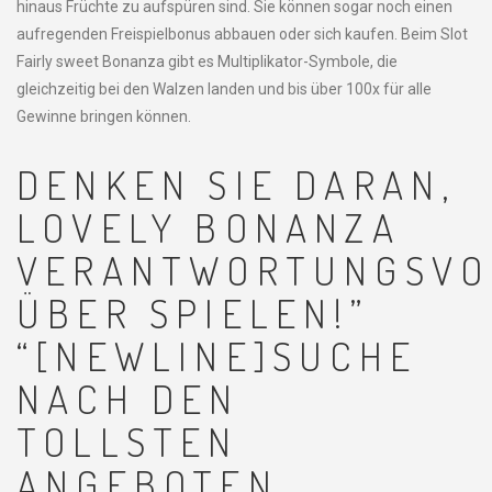
hinaus Früchte zu aufspüren sind. Sie können sogar noch einen
aufregenden Freispielbonus abbauen oder sich kaufen. Beim Slot
Fairly sweet Bonanza gibt es Multiplikator-Symbole, die
gleichzeitig bei den Walzen landen und bis über 100x für alle
Gewinne bringen können.
DENKEN SIE DARAN,
LOVELY BONANZA
VERANTWORTUNGSVO
ÜBER SPIELEN!”
“[NEWLINE]SUCHE
NACH DEN
TOLLSTEN
ANGEBOTEN