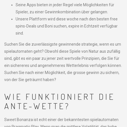
Seine Apps bieten in jeder Regel viele Möglichkeiten für
Spieler, zu einer Gewinnkombination über gelangen.
Unsere Plattform wird diese woche nach den besten free
spins-Deals und Boni suchen, expire in Echtzeit verfügbar
sind.
Suchen Sie die zuverlässigste gewinnende strategie, wenn es um
spielautomaten geht? Obwohl diese Spiele von Natur aus zufällig
sind, gibt es ein paar zu jener zeit wertvolle Prinzipien, die Sie für
ein sichereres und angenehmeres Wetterlebnis verfolgen können.
Suchen Sie nach einer Möglichkeit, die grosse gewinn zu sichern,
von der Sie geträumt haben?
WIE FUNKTIONIERT DIE
ANTE-WETTE?
Sweet Bonanza ist echt einer der bekanntesten spielautomaten
von Pragmatic Play. Wenn man die mittlere Volatilität, das hohe