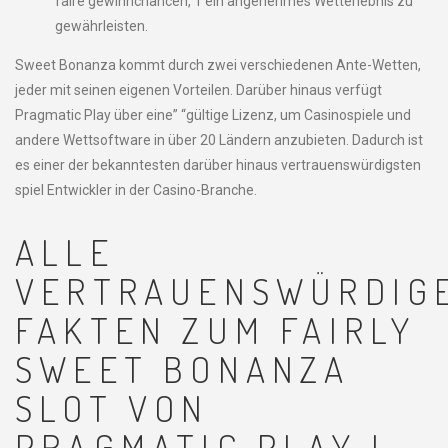
faire gewinnchancen, 1 ein angenehmes Wetterlebnis zu
gewährleisten.
Sweet Bonanza kommt durch zwei verschiedenen Ante-Wetten,
jeder mit seinen eigenen Vorteilen. Darüber hinaus verfügt
Pragmatic Play über eine” “gültige Lizenz, um Casinospiele und
andere Wettsoftware in über 20 Ländern anzubieten. Dadurch ist
es einer der bekanntesten darüber hinaus vertrauenswürdigsten
spiel Entwickler in der Casino-Branche.
ALLE
VERTRAUENSWÜRDIG
FAKTEN ZUM FAIRLY
SWEET BONANZA
SLOT VON
PRAGMATIC PLAY I