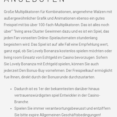
Große Multiplikatoren für Kombinationen, angenehme Walzen mit
außergewöhnlicher Grafik und Animationen ebenso ein gutes
Freispiel mit bis über 100-fach-Multiplikatoren. Das ist alles noch
über” “living area Cluster Gewinnen dazu und es ist ein Spiel, das
jeden Fan vonseiten Online-Spielautomaten stundenlang
begeistern wird. Das Spiel ist auf alle Fall eine Empfehlung wert,
ganz egal, ob Sie Lovely Bonanza kostenlos spielen möchten oder
living room Einsatz von Echtgeld im Casino bevorzugen. Sofern
Sie Lovely Bonanza mit Echtgeld spielen, können Sie auch
jederzeit Den Bonus-Buy vornehmen. Der Freispielkauf ermöglicht
fue Ihnen, direkt durch der Bonusrunde durchzustarten.
Dadurch ist es 1er der bekanntesten darüber hinaus
vertrauenswürdigsten spiel Entwickler in der Casino-
Branche.
Spielen Sie immer verantwortungsbewusst und entziffern
Sie bitte expire Allgemeinen Geschäftsbedingungen!