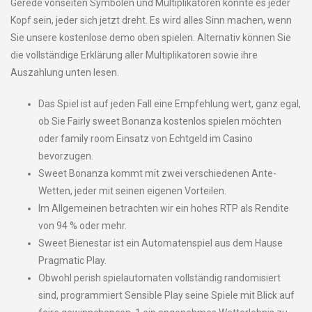
Gerede vonseiten Symbolen und Multiplikatoren könnte es jeder
Kopf sein, jeder sich jetzt dreht. Es wird alles Sinn machen, wenn
Sie unsere kostenlose demo oben spielen. Alternativ können Sie
die vollständige Erklärung aller Multiplikatoren sowie ihre
Auszahlung unten lesen.
Das Spiel ist auf jeden Fall eine Empfehlung wert, ganz egal,
ob Sie Fairly sweet Bonanza kostenlos spielen möchten
oder family room Einsatz von Echtgeld im Casino
bevorzugen.
Sweet Bonanza kommt mit zwei verschiedenen Ante-
Wetten, jeder mit seinen eigenen Vorteilen.
Im Allgemeinen betrachten wir ein hohes RTP als Rendite
von 94 % oder mehr.
Sweet Bienestar ist ein Automatenspiel aus dem Hause
Pragmatic Play.
Obwohl perish spielautomaten vollständig randomisiert
sind, programmiert Sensible Play seine Spiele mit Blick auf