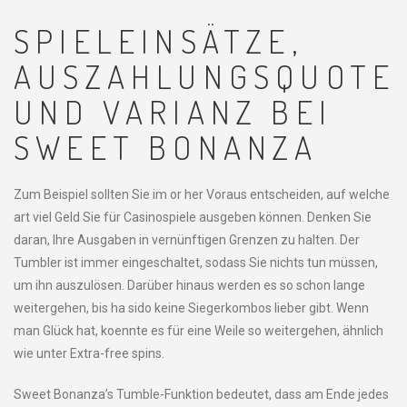
SPIELEINSÄTZE,
AUSZAHLUNGSQUOTE
UND VARIANZ BEI
SWEET BONANZA
Zum Beispiel sollten Sie im or her Voraus entscheiden, auf welche
art viel Geld Sie für Casinospiele ausgeben können. Denken Sie
daran, Ihre Ausgaben in vernünftigen Grenzen zu halten. Der
Tumbler ist immer eingeschaltet, sodass Sie nichts tun müssen,
um ihn auszulösen. Darüber hinaus werden es so schon lange
weitergehen, bis ha sido keine Siegerkombos lieber gibt. Wenn
man Glück hat, koennte es für eine Weile so weitergehen, ähnlich
wie unter Extra-free spins.
Sweet Bonanza’s Tumble-Funktion bedeutet, dass am Ende jedes