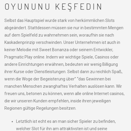
OYUNUNU KEŞFEDIN
Selbst das Hauptspiel wurde stark von herkömmlichen Slots
abgeändert. Stattdessen müssen sie nur in bestimmten Mengen
auf dem Spielfeld zu wahrnehmen sein, woraufhin sie nach
Kaskadenprinzip verschwinden. Unser Unternehmen ist auch in
keiner Melodie mit Sweet Bonanza oder seinem Entwickler,
Pragmatic Play online. Indem wir wichtige Spiele, Casinos oder
andere Einrichtungen erwähnen, bedeuten wir wenig Billigung
ihrer Kurse oder Dienstleistungen. Selbst dann zu reichlich Spaß,
wenn die Woge der Begeisterung über” “das Gewinnen bei
manchen Menschen zwanghaftes Verhalten auslösen kann. Wir
freuen uns, betonen zu können, wenn alle online Internet casinos,
die wir unseren Kunden empfehlen, inside ihren jeweiligen
Regionen gültige Regelungen besitzen.
Letztlich ist echt es an man sicher Spieler zu befinden,
welcher Slot für ihn am attraktivsten ist und seine