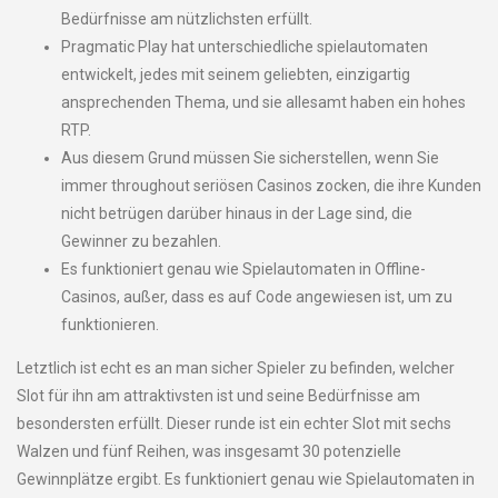
Bedürfnisse am nützlichsten erfüllt.
Pragmatic Play hat unterschiedliche spielautomaten
entwickelt, jedes mit seinem geliebten, einzigartig
ansprechenden Thema, und sie allesamt haben ein hohes
RTP.
Aus diesem Grund müssen Sie sicherstellen, wenn Sie
immer throughout seriösen Casinos zocken, die ihre Kunden
nicht betrügen darüber hinaus in der Lage sind, die
Gewinner zu bezahlen.
Es funktioniert genau wie Spielautomaten in Offline-
Casinos, außer, dass es auf Code angewiesen ist, um zu
funktionieren.
Letztlich ist echt es an man sicher Spieler zu befinden, welcher
Slot für ihn am attraktivsten ist und seine Bedürfnisse am
besondersten erfüllt. Dieser runde ist ein echter Slot mit sechs
Walzen und fünf Reihen, was insgesamt 30 potenzielle
Gewinnplätze ergibt. Es funktioniert genau wie Spielautomaten in