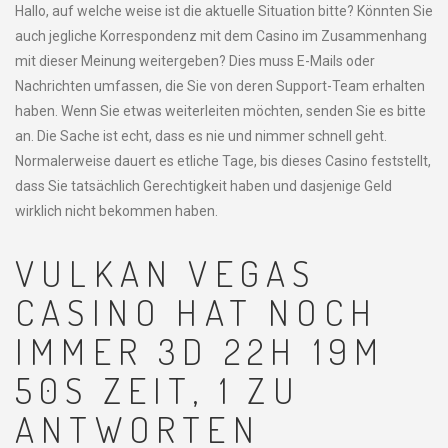
Hallo, auf welche weise ist die aktuelle Situation bitte? Könnten Sie
auch jegliche Korrespondenz mit dem Casino im Zusammenhang
mit dieser Meinung weitergeben? Dies muss E-Mails oder
Nachrichten umfassen, die Sie von deren Support-Team erhalten
haben. Wenn Sie etwas weiterleiten möchten, senden Sie es bitte
an. Die Sache ist echt, dass es nie und nimmer schnell geht.
Normalerweise dauert es etliche Tage, bis dieses Casino feststellt,
dass Sie tatsächlich Gerechtigkeit haben und dasjenige Geld
wirklich nicht bekommen haben.
VULKAN VEGAS
CASINO HAT NOCH
IMMER 3D 22H 19M
50S ZEIT, 1 ZU
ANTWORTEN