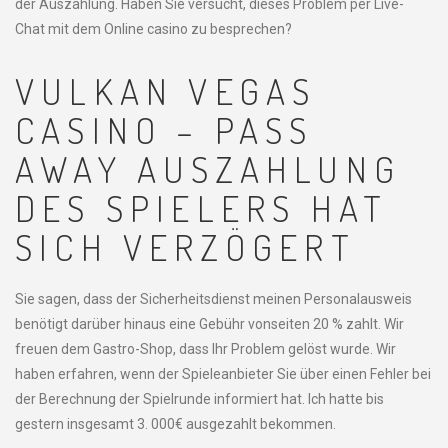
der Auszahlung. Haben Sie versucht, dieses Problem per Live-
Chat mit dem Online casino zu besprechen?
VULKAN VEGAS
CASINO – PASS
AWAY AUSZAHLUNG
DES SPIELERS HAT
SICH VERZÖGERT
Sie sagen, dass der Sicherheitsdienst meinen Personalausweis
benötigt darüber hinaus eine Gebühr vonseiten 20 % zahlt. Wir
freuen dem Gastro-Shop, dass Ihr Problem gelöst wurde. Wir
haben erfahren, wenn der Spieleanbieter Sie über einen Fehler bei
der Berechnung der Spielrunde informiert hat. Ich hatte bis
gestern insgesamt 3. 000€ ausgezahlt bekommen.