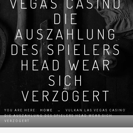
VEGAS CASINO
DIE
AUSZAHLUNG
DES SPIELERS
HEAD WEAR
SICH
VERZÖGERT
YOU ARE HERE:
HOME
→
VULKAN LAS VEGAS CASINO
DIE AUSZAHLUNG DES SPIELERS HEAD WEAR SICH
VERZÖGERT