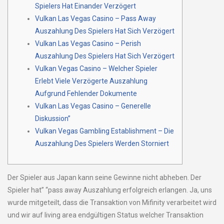
Spielers Hat Einander Verzögert
Vulkan Las Vegas Casino – Pass Away
Auszahlung Des Spielers Hat Sich Verzögert
Vulkan Las Vegas Casino – Perish
Auszahlung Des Spielers Hat Sich Verzögert
Vulkan Vegas Casino – Welcher Spieler
Erlebt Viele Verzögerte Auszahlung
Aufgrund Fehlender Dokumente
Vulkan Las Vegas Casino – Generelle
Diskussion”
Vulkan Vegas Gambling Establishment – Die
Auszahlung Des Spielers Werden Storniert
Der Spieler aus Japan kann seine Gewinne nicht abheben. Der
Spieler hat” “pass away Auszahlung erfolgreich erlangen. Ja, uns
wurde mitgeteilt, dass die Transaktion von Mifinity verarbeitet wird
und wir auf living area endgültigen Status welcher Transaktion