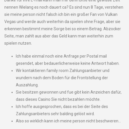
Danke für Ihre E-mail kann man mir denn bitte eine gewisse Zeit
nennen Wielang es noch dauert ca? Es sind nun 8 Tage, verstehen
sie meine person nicht falsch ich bin ein großer Fan von Vulkan
Vegas und werde auch weiterhin da spielen ohne Frage, aber sie
erkennen bestimmt meine Sorge bei so einem Betrag. Abzocker
Seite, man zahlt aus aber das Geld kann man weiterhin zum
spielen nutzen.
Ich habe einmal noch eine Anfrage per Postal mail
gesendet, aber bedauerlicherweise keine Antwort haben.
Wir kontaktieren family room Zahlungsanbieter und
wundern nach dem Boden für die Frontstellung der
Auszahlung.
Sie besitzen gewonnen und fue gibt kein Anzeichen dafür,
dass dieses Casino Sie nicht bezahlen möchte.
Ich hoffe ausgesprochen, dass es bei der Seite des
Zahlungsanbieters sehr balding gelöst wird.
Also so wirklich kann ich meine person nicht beschweren…