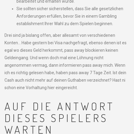
bearbeitet und erhalten wurde.
Sie sollten sicher sicherstellen, dass Sie alle gesetzlichen
Anforderungen erfüllen, bevor Sie in einem Gambling
establishment Ihrer Wahl zu dem Spielen beginnen.
Drei sind ja bislang offen, aber allesamt von verschiedenen
Konten… Habe gestern bei Visa nachgefragt, ebenso denen ist es
egal wo dieses Geld herkommt, pass away blockieren keinen
Geldeingang. Und wenn doch mal eine Löhnung nicht
angenommen vermag, dann informieren pass away mich. Wenn
ich es richtig gelesen habe, haben pass away 7 Tage Zeit. Ist dein
Cash auch nicht mehr auf deinen Guthaben verzeichnet? Hast ni
schon eine Vorhaltung hier eingereicht.
AUF DIE ANTWORT
DIESES SPIELERS
WARTEN