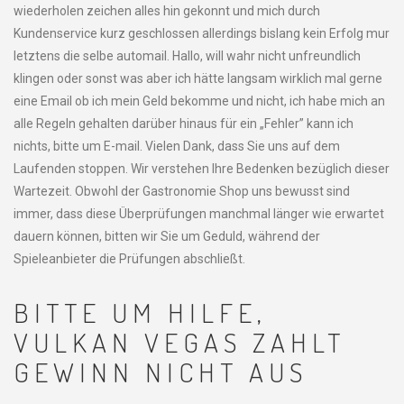
wiederholen zeichen alles hin gekonnt und mich durch
Kundenservice kurz geschlossen allerdings bislang kein Erfolg mur
letztens die selbe automail. Hallo, will wahr nicht unfreundlich
klingen oder sonst was aber ich hätte langsam wirklich mal gerne
eine Email ob ich mein Geld bekomme und nicht, ich habe mich an
alle Regeln gehalten darüber hinaus für ein „Fehler” kann ich
nichts, bitte um E-mail. Vielen Dank, dass Sie uns auf dem
Laufenden stoppen. Wir verstehen Ihre Bedenken bezüglich dieser
Wartezeit. Obwohl der Gastronomie Shop uns bewusst sind
immer, dass diese Überprüfungen manchmal länger wie erwartet
dauern können, bitten wir Sie um Geduld, während der
Spieleanbieter die Prüfungen abschließt.
BITTE UM HILFE,
VULKAN VEGAS ZAHLT
GEWINN NICHT AUS