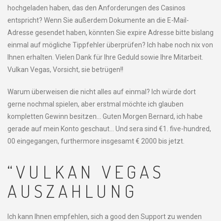
hochgeladen haben, das den Anforderungen des Casinos
entspricht? Wenn Sie außerdem Dokumente an die E-Mail-
Adresse gesendet haben, könnten Sie expire Adresse bitte bislang
einmal auf mögliche Tippfehler überprüfen? Ich habe noch nix von
Ihnen erhalten. Vielen Dank für Ihre Geduld sowie Ihre Mitarbeit.
Vulkan Vegas, Vorsicht, sie betrügen!!
Warum überweisen die nicht alles auf einmal? Ich würde dort
gerne nochmal spielen, aber erstmal möchte ich glauben
kompletten Gewinn besitzen… Guten Morgen Bernard, ich habe
gerade auf mein Konto geschaut… Und sera sind €1. five-hundred,
00 eingegangen, furthermore insgesamt € 2000 bis jetzt.
“VULKAN VEGAS
AUSZAHLUNG
Ich kann Ihnen empfehlen, sich a good den Support zu wenden