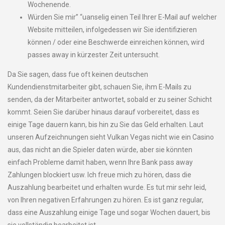
Wochenende.
Würden Sie mir” “uanselig einen Teil Ihrer E-Mail auf welcher
Website mitteilen, infolgedessen wir Sie identifizieren
können / oder eine Beschwerde einreichen können, wird
passes away in kürzester Zeit untersucht.
Da Sie sagen, dass fue oft keinen deutschen
Kundendienstmitarbeiter gibt, schauen Sie, ihm E-Mails zu
senden, da der Mitarbeiter antwortet, sobald er zu seiner Schicht
kommt. Seien Sie darüber hinaus darauf vorbereitet, dass es
einige Tage dauern kann, bis hin zu Sie das Geld erhalten. Laut
unseren Aufzeichnungen sieht Vulkan Vegas nicht wie ein Casino
aus, das nicht an die Spieler daten würde, aber sie könnten
einfach Probleme damit haben, wenn Ihre Bank pass away
Zahlungen blockiert usw. Ich freue mich zu hören, dass die
Auszahlung bearbeitet und erhalten wurde. Es tut mir sehr leid,
von Ihren negativen Erfahrungen zu hören. Es ist ganz regular,
dass eine Auszahlung einige Tage und sogar Wochen dauert, bis