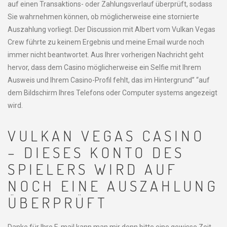
auf einen Transaktions- oder Zahlungsverlauf überprüft, sodass
Sie wahrnehmen können, ob möglicherweise eine stornierte
Auszahlung vorliegt. Der Discussion mit Albert vom Vulkan Vegas
Crew führte zu keinem Ergebnis und meine Email wurde noch
immer nicht beantwortet. Aus Ihrer vorherigen Nachricht geht
hervor, dass dem Casino möglicherweise ein Selfie mit Ihrem
Ausweis und Ihrem Casino-Profil fehlt, das im Hintergrund” “auf
dem Bildschirm Ihres Telefons oder Computer systems angezeigt
wird.
VULKAN VEGAS CASINO
– DIESES KONTO DES
SPIELERS WIRD AUF
NOCH EINE AUSZAHLUNG
ÜBERPRÜFT