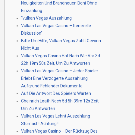
Neuigkeiten Und Brandneuen Boni Ohne
Einzahlung
“vulkan Vegas Auszahlung
Vulkan Las Vegas Casino – Generelle
Diskussion”
Bitte Um Hilfe, Vulkan Vegas Zahlt Gewinn
Nicht Aus
Vulkan Vegas Casino Hat Nach Wie Vor 3d
22h 19m 50s Zeit, Um Zu Antworten
Vulkan Las Vegas Casino – Jeder Spieler
Erlebt Eine Verzögerte Auszahlung
Aufgrund Fehlender Dokumente
Auf Die Antwort Des Spielers Warten
Cheinrich Loath Noch 5d 5h 39m 12s Zeit,
Um Zu Antworten
Vulkan Las Vegas Lehnt Auszahlung
Stomach! Achtung!!
Vulkan Vegas Casino – Der Rückzug Des