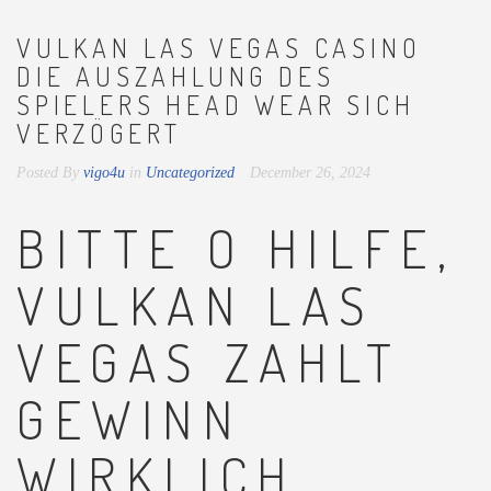
VULKAN LAS VEGAS CASINO
DIE AUSZAHLUNG DES
SPIELERS HEAD WEAR SICH
VERZÖGERT
Posted By
vigo4u
in
Uncategorized
December 26, 2024
BITTE O HILFE,
VULKAN LAS
VEGAS ZAHLT
GEWINN
WIRKLICH